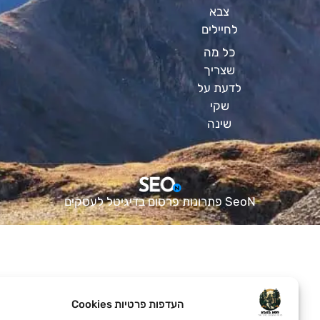
צבא
לחיילים
כל מה
שצריך
לדעת על
שקי
שינה
SeoN פתרונות פרסום בדיגיטל לעסקים
העדפות פרטיות Cookies