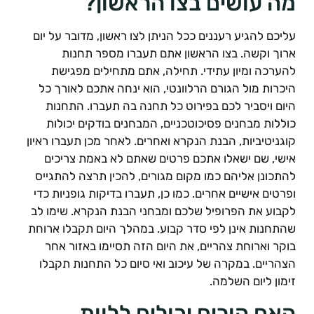
ה עושים בצו הראשון?
ליכם להגיע רעננים ככל הניתן לצו ראשון, מדובר על יום
רוך וקשה. בצו הראשון אתם תעברו מספר תחנות
הערכה ומיון עתידי. תחילה, אתם מתחילים מפגישת
יכרות מול הגורם הרלוונטי, הוא ינחה אתכם לאורך כל
יום ויסביר לכם בפירוט כל תחנה בה תעברו. התחנות
וללות מבחנים פסיכוטכניים, המבחנים בודקים יכולות
וגניטיביות, הבנת הנקרא ואחרים. לאחר מכן תעברו ראיון
ישי, שם ישאלו אתכם פרטים שאתם לא באמת צריכים
התכונן אליהם כמו מקום מגורים, להכין תרצה להתגייס
פרטים אישיים אחרים. כמו כן, תעברו בדיקות גופניות כדי
קבוע את הפרופיל שלכם ומבחני הבנת הנקרא. שימו לב
התחנות אינן לפי סדר קבוע. במהלך היום תקבלו ארוחת
וקר וארוחת צהריים, את היום הזה תסיימו באזור אחר
צהריים. במקרה של עיכוב ואי סיום כל התחנות תקבלו
ימון ליום השלמה.
אם הורים יכולים ללוות