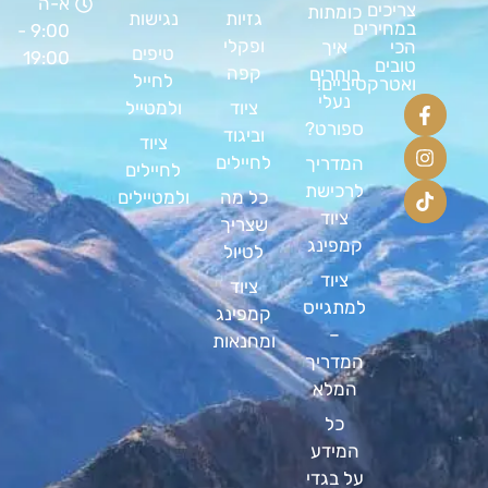
א-ה
צריכים
כומתות
גזיות
נגישות
במחירים
9:00 -
ופקלי
הכי
איך
טיפים
19:00
טובים
קפה
בוחרים
לחייל
ואטרקטיביים!
נעלי
ציוד
ולמטייל
ספורט?
וביגוד
ציוד
לחיילים
המדריך
לחיילים
לרכישת
כל מה
ולמטיילים
ציוד
שצריך
קמפינג
לטיול
ציוד
ציוד
למתגייס
קמפינג
–
ומחנאות
המדריך
המלא
כל
המידע
על בגדי