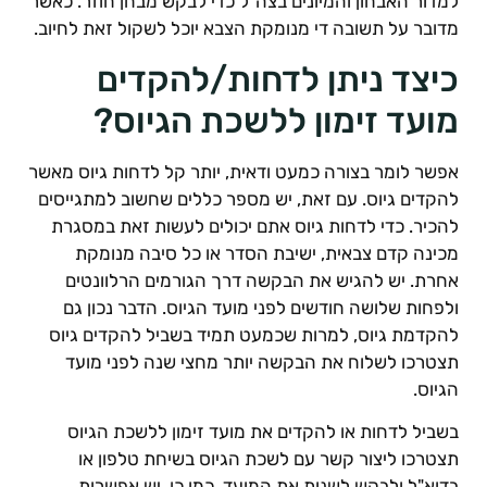
מדור האבחון והמיונים בצה"ל כדי לבקש מבחן חוזר. כאשר
דובר על תשובה די מנומקת הצבא יוכל לשקול זאת לחיוב.
יצד ניתן לדחות/להקדים
ועד זימון ללשכת הגיוס?
פשר לומר בצורה כמעט ודאית, יותר קל לדחות גיוס מאשר
הקדים גיוס. עם זאת, יש מספר כללים שחשוב למתגייסים
הכיר. כדי לדחות גיוס אתם יכולים לעשות זאת במסגרת
כינה קדם צבאית, ישיבת הסדר או כל סיבה מנומקת
חרת. יש להגיש את הבקשה דרך הגורמים הרלוונטים
לפחות שלושה חודשים לפני מועד הגיוס. הדבר נכון גם
הקדמת גיוס, למרות שכמעט תמיד בשביל להקדים גיוס
צטרכו לשלוח את הבקשה יותר מחצי שנה לפני מועד
גיוס.
שביל לדחות או להקדים את מועד זימון ללשכת הגיוס
צטרכו ליצור קשר עם לשכת הגיוס בשיחת טלפון או
דוא"ל ולבקש לשנות את המועד. כמו כן, יש אפשרות