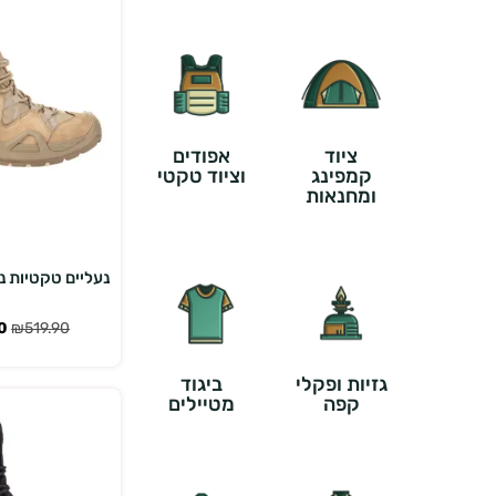
ציוד
אפודים
קמפינג
וציוד טקטי
ומחנאות
בחר אפש
נעליים טקטיות נמ
0
₪
519.90
גזיות ופקלי
ביגוד
קפה
מטיילים