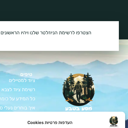
הצטרפו לרשימת הניוזלטר שלנו ויהיו הראשונים 
טיפים
ציוד למטיילים
רשימת ציוד לצבא
כל המידע על כומת
איך בוחרים נעלי ס
המדריך לרכישת צי
צאו למסע בלתי נשכח
העדפות פרטיות Cookies
בטבע עם כל הציוד לחיילים
ציוד למתגייס – ה