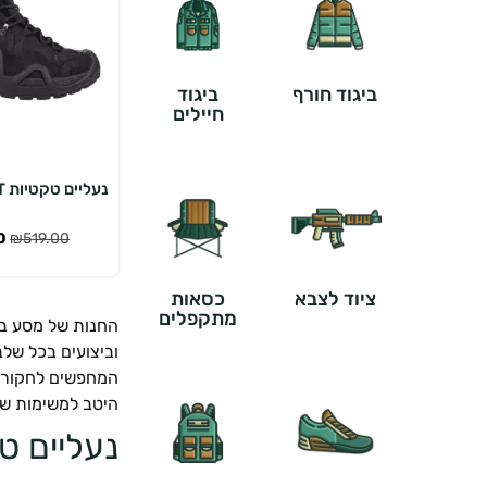
ביגוד חורף
ביגוד
חיילים
בחר אפש
נעליים טקטיות SCOOT...
0
₪
519.00
ציוד לצבא
כסאות
מתקפלים
החנות של מסע בטב
וביצועים בכל של
המחפשים לחקור א
היטב למשימות של
נעליים ט