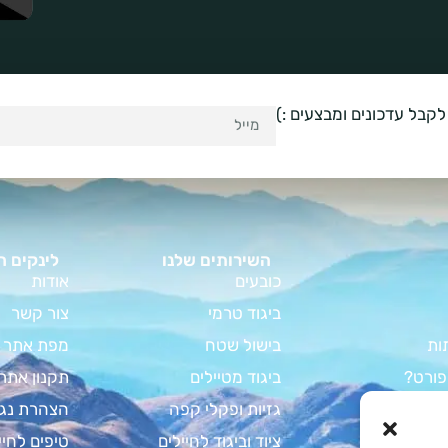
לקבל עדכונים ומבצעים :)
השירותים שלנו
לינקים ח
כובעים
אודות
ביגוד טרמי
צור קשר
ות
בישול שטח
מפת אתר
פורט?
ביגוד מטיילים
תקנון אתר
וד קמפינג
גזיות ופקלי קפה
הצהרת נגי
מדריך המלא
ציוד וביגוד לחיילים
טיפים לחיי