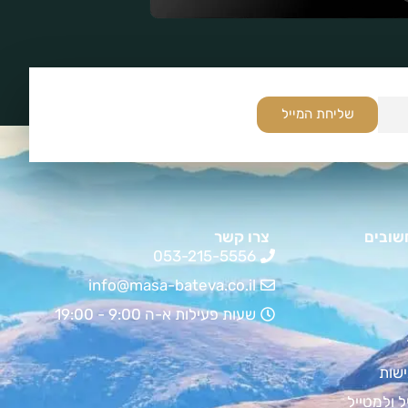
שליחת המייל
שובים
צרו קשר
053-215-5556
info@masa-bateva.co.il
שעות פעילות א-ה 9:00 - 19:00
שות
ל ולמטייל