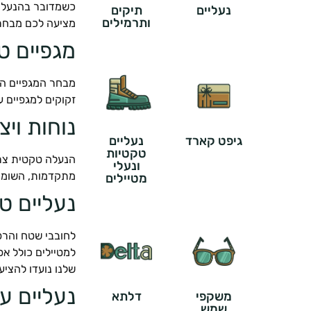
כשמדובר בהנעלה 
נעליים
תיקים
ותרמילים
מציעה לכם מבחר נ
מגפיים ט
מבחר המגפיים הט
זקוקים למגפיים ע
נוחות וי
גיפט קארד
נעליים
טקטיות
הנעלה טקטית צריכ
ונעלי
מתקדמות, השומרו
מטיילים
נעליים ט
לחובבי שטח והרפת
למטיילים כולל אפ
שלנו נועדו להציע
נעליים עמ
משקפי
דלתא
שמש