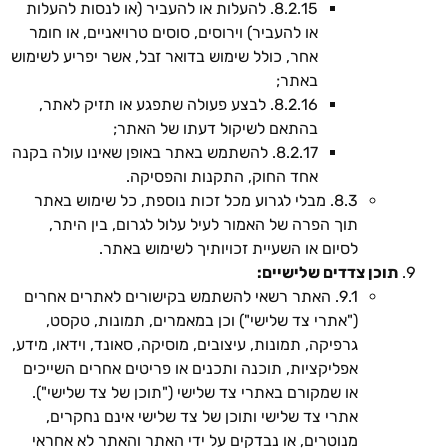
8.2.15. להעלות או להעביר (או לנסות להעלות
או להעביר) וירוסים, סוסים טרויאניים, או חומר
אחר, כולל שימוש בדואר זבל, אשר יפריע לשימוש
באתר;
8.2.16. לבצע פעולה שתפגע או תזיק לאתר,
בהתאם לשיקול דעתו של האתר;
8.2.17. להשתמש באתר באופן שאינו עולה בקנה
אחד החוק, התקנות והפסיקה.
8.3. מבלי לגרוע מכל זכות נוספת, כל שימוש באתר
תוך הפרה של האמור לעיל עלול לגרום, בין היתר,
לסיום או השעיית זכויותיך לשימוש באתר.
תוכן צדדים שלישיים:
9.1. האתר רשאי להשתמש בקישורים לאתרים אחרים
("אתרי צד שלישי") וכן במאמרים, תמונות, טקסט,
גרפיקה, תמונות, עיצובים, מוסיקה, סאונד, וידאו, מידע,
אפליקציות, תוכנה ותכנים או פריטים אחרים השייכים
או שמקורם באתרי צד שלישי ("תוכן של צד שלישי").
אתרי צד שלישי ותוכן של צד שלישי אינם נחקרים,
מנוטרים, או נבדקים על ידי האתר והאתר לא אחראי