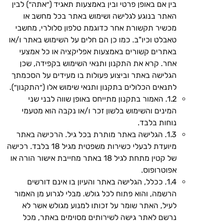
בין אם באופן פרטי ובין באמצעות תאגיד (״אתה״) לבין
האתר בנוגע לגלישה ושימוש באתר בכל מחשב או
מכשיר תקשורת אחר כדוגמת טלפון סלולרי, מחשבי
טאבלט וכיו"ב. כמו כן הם חלים על השימוש באתר ו/או
באתרים קשורים באמצעות אפליקציה או כל אמצעי
אחר. קרא את התקנון ותנאי השימוש בקפידה, שכן
הגלישה באתר וביצוע פעולות בו מעידים על הסכמתך
לתנאים הכלולים בתקנון ותנאי שימוש אלו (״התקנון״).
1.2. האמור בתקנון מתייחס באופן שווה לבני שני
המינים והשימוש בלשון זכר ו/או נקבה הוא מטעמי
נוחות בלבד.
1.3. הגלישה באתר מותרת בכל גיל. הרכישה באתר
מיועדת לבעלי כשירות משפטית מגיל 18 בלבד. רכישה
של קטין מתחת לגיל 18 באתר מחייבת אישור הורה או
אפוטרופוס.
1.4. ככלל, הגלישה באתר והעיון בו אינם דורשים
הרשמה, והוא פתוח לכל גולש. מבלי לגרוע מן האמור
לעיל, האתר שומר על זכותו למנוע מגולש אשר לא
נרשם לאתר גישה לשירותים מסוימים באתר, מכל