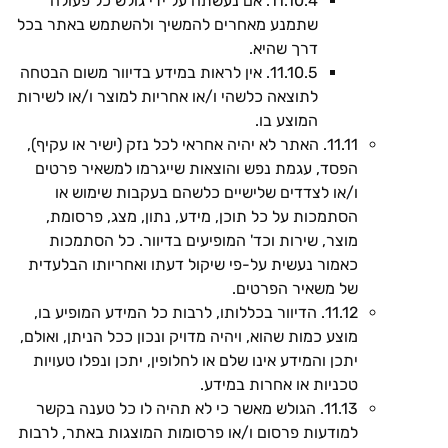
11.10.4. אם נעשתה על ידי גולש כל פעולה
שתמנע מאחרים להמשיך ולהשתמש באתר בכל
דרך שהיא.
11.10.5. אין לראות במידע בדיוור משום הבטחה
לתוצאה כלשהי ו/או אחריות למוצר ו/או לשירות
המוצע בו.
11.11. האתר לא יהיה אחראי לכל נזק (ישיר או עקיף),
הפסד, עגמת נפש והוצאות שייגרמו למשאיר פרטים
ו/או לצדדים שלישיים כלשהם בעקבות שימוש או
הסתמכות על כל תוכן, מידע, נתון, מצג, פרסומת,
מוצר, שירות וכד' המופיעים בדיוור. כל הסתמכות
כאמור נעשית על-פי שיקול דעתו ואחריותו הבלעדית
של משאיר הפרטים.
11.12. הדיוור בכללותו, לרבות כל המידע המופיע בו,
מוצע כמות שהוא, ויהיה מדויק ונכון ככל הניתן, ואולם,
יתכן והמידע אינו שלם או לחלופין, יתכן ונפלו טעויות
טכניות או אחרות במידע.
11.13. הגולש מאשר כי לא תהיה לו כל טענה בקשר
למודעות פרסום ו/או פרסומות המוצגות באתר, לרבות