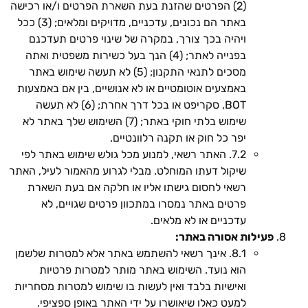
(2) הפרטים שהזנת בעת השארת הפרטים ו/או רכישה
באתר הם נכונים, עדכניים, מדויקים ומלאים; (3) ככל
ויהיה בכך צורך, במקרה של שינוי פרטים תעדכנם
בפנייה לאתר; (4) הנך בעל כשירות משפטית ואתה
מסכים לתנאי התקנון; (5) לא תעשה שימוש באתר
באמצעים אוטומטיים או לא אנושיים, בין אם באמצעות
BOT, סקריפט או בכל דרך אחרת; (6) לא תעשה
שימוש בלתי חוקי באתר; (7) השימוש שלך באתר לא
יפר כל חוק או תקנה רלוונטיים.
7.2. האתר רשאי, למנוע מכל גולש שימוש באתר לפי
שיקול דעתו המוחלט. מבלי לגרוע מהאמור לעיל, האתר
רשאי לחסום גישתו אליו או חלקה אם בעת השארת
פרטים באתר נמסרו במתכוון פרטים שגויים, לא
עדכניים או לא מלאים.
פעילות אסורה באתר:
8.1. אינך רשאי להשתמש באתר אלא למטרות שלשמן
הוא נועד. השימוש באתר מותר למטרות פרטיות
ואישיות בלבד ואין לעשות בו שימוש למטרות מסחריות
למעט כאלו שיאושרו על ידי האתר באופן ספציפי.