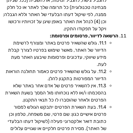
להגביל גישה, להגביל זמינות, או להשבית (ככל שניתן
מבחינה טכנולוגית) כל תרומה שלך לאתר או כל חלק
ממנה, לפי שיקול דעתו הבלעדי של האתר וללא הגבלה;
וכן (4) לנהל את האתר באופן שיגן על זכויותיו ורכושו
ויקל על תפקודו התקין.
הרשאה לדיוור, פרסומים ופרסומת:
11.1. גולש שהשאיר פרטים באתר ומצורף לרשימת
הדיוור של האתר, מאשר שימוש בפרטיו לצורך קבלת
מידע שיווקי, עדכונים ופרסומות שיבצע האתר מעת
לעת.
11.2. על גולש שהשאיר פרטים כאמור תחולנה הוראות
הדיוור המפורטות בתקנון להלן.
11.3. אין להשאיר פרטים של אדם אחר באתר שלא
בהסכמתו ו/או ללא נוכחותו מול המסך בשעת השארת
הפרטים ולאחר שהוסברו לו כל תנאי התקנון.
11.4. בעת השארת הפרטים יתבקש הגולש למסור
פרטים אישיים כגון: שם פרטי, שם משפחה, טלפון וכן
כתובת דואר אלקטרוני פעילה (לשיקול דעתו הבלעדי
של האתר). מסירת פרטים חלקיים או שגויים עלולים