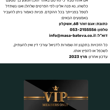
אם אתה סבור כי פורסם באתר תוכן הפוגע בך מטעם
כלשהו, נא פנה אלינו לפי הפרטים שלהלן ואנו נשתדל
לטפל בפנייתך בכל ההקדם. פניות כאמור ניתן להעביר
באמצעים הבאים:
: אגם זוהר 68, אשקלון
053-215555
"ל:
info@masa-bateva.co.il
הזכויות בתקנון זה שמורות לדניאל עורכי דין ואין להעתיק,
פל או להפיץ אותו.
ון אחרון:
מרץ 2023