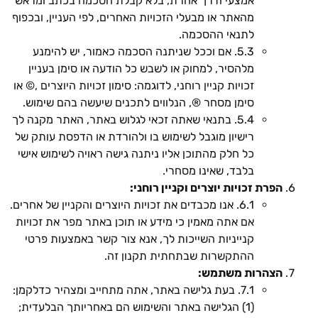
אמצעי ודרך אחרת, בלא קבלת הסכמה בכתב ומראש
מהאתר או מבעלי הזכויות האחרים, לפי העניין, ובכפוף
לתנאי ההסכמה.
5.3. אם וככל שניתנה הסכמה כאמור, יש להימנע
מלהסיר, למחוק או לשבש כל הודעה או סימן בעניין
זכויות קניין רוחני, לדוגמה: סימון זכויות היוצרים ,© או
סימן מסחר ®, הנלווים לתכנים שיעשה בהם שימוש.
5.4. בתנאי שאתה זכאי לגלוש באתר, האתר מקנה לך
רישיון מוגבל לשימוש בו ולהורדת או הדפסת עותק של
כל חלק מהתוכן אליו ניתנה גישה ראויה לשימוש אישי
בלבד, שאינו מסחרי.
הפרת זכויות יוצרים וקניין רוחני:
6.1. אנו מכבדים את זכויות היוצרים והקניין של אחרים.
אם אתה מאמין כי מידע או תוכן באתר מפר את זכויות
קנייניות השייכות לך, אנא צור קשר באמצעות פרטי
ההתקשרות שבתחתית תקנון זה.
הצהרות משתמש:
7.1. בעת גלישה באתר, אתה מתחייב ומצהיר כדלקמן:
(1) הגלישה באתר והשימוש הם באחריותך הבלעדית;