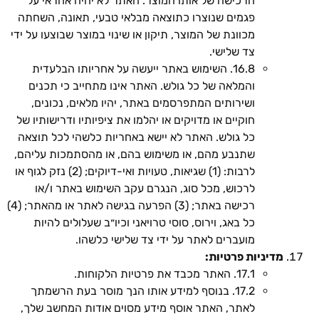
הרכישה של אותו המוצר. האתר לא יהיה אחראי על
פגמים שנוצרו כתוצאה מבלאי טבעי, תאונה, השחתה
מכוונת של המוצר, תיקון או שינוי במוצר שבוצעו על ידי
צד שלישי.
16.8. השימוש באתר ייעשה על אחריותו הבלעדית
והמלאה של כל גולש. האתר אינו מתחייב כי תכנים
ושירותים המתפרסמים באתר, יהיו מלאים, נכונים,
חוקיים או מדויקים או יהלמו את ציפיותיו ודרישותיו של
כל גולש. האתר לא יישא באחריות כלשהי לכל תוצאה
שתנבע מהם, או משימוש בהם, או מהסתמכות עליהם,
לרבות: (1) שגיאות, טעויות ואי-דיוקים; (2) נזק לגוף או
לרכוש, מכל סוג, הנגרם עקב השימוש באתר ו/או
רכישה באתר; (3) הפרעה בגישה לאתר או מהאתר; (4)
כל באג, וירוס, סוסי טרויאני וכיו״ב שעלולים להיות
מועברים לאתר על ידי צד שלישי כלשהו.
מדיניות פרטיות:
17.1. האתר מכבד את פרטיות הלקוחות.
17.2. בנוסף למידע אותו הנך מוסר בעת הרשמתך
לאתר, האתר אוסף מידע מסוים אודות המחשב שלך,