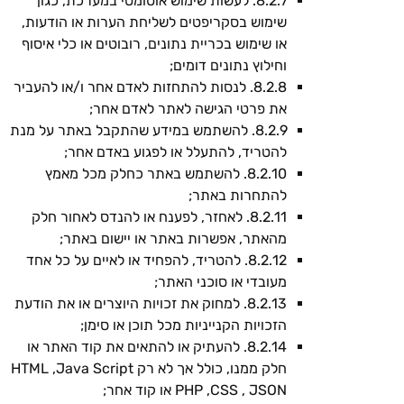
8.2.7. לעשות שימוש אוטומטי במערכת, כגון
שימוש בסקריפטים לשליחת הערות או הודעות,
או שימוש בכריית נתונים, רובוטים או כלי איסוף
וחילוץ נתונים דומים;
8.2.8. לנסות להתחזות לאדם אחר ו/או להעביר
את פרטי הגישה לאתר לאדם אחר;
8.2.9. להשתמש במידע שהתקבל באתר על מנת
להטריד, להתעלל או לפגוע באדם אחר;
8.2.10. להשתמש באתר כחלק מכל מאמץ
להתחרות באתר;
8.2.11. לאחזר, לפענח או להנדס לאחור חלק
מהאתר, אפשרות באתר או יישום באתר;
8.2.12. להטריד, להפחיד או לאיים על כל אחד
מעובדי או סוכני האתר;
8.2.13. למחוק את זכויות היוצרים או את הודעת
הזכויות הקנייניות מכל תוכן או סימן;
8.2.14. להעתיק או להתאים את קוד האתר או
חלק ממנו, כולל אך לא רק HTML ,Java Script
PHP ,CSS , JSON או קוד אחר;