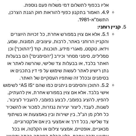
אליו בכפוף לתשלום דמי משלוח פעם נוספת.
4.9. האמור בתקנון כפוף להוראות חוק הגנת הצרכן,
התשמ"א-1981.
קניין רוחני:
5.1. אלא אם צוין במפורש אחרת, כל זכויות היוצרים
והקניין הרוחני באתר, לרבות, עיצובים, תמונות, שמע,
וידאו, טקסט, מאגרי מידע, תוכנות, קוד (״התוכן״) וכן
סמלילים, סימני מסחר וכיו״ב (״הסימנים״) הם בבעלות
האתר בלבד, או בבעלות צד שלישי, שהרשה לאתר או
נתן רישיון לאתר לעשות שימוש על פי דין בתכנים או
בסימנים ובכלל זה שותפיו העסקיים של האתר.
5.2. התוכן והסימנים ניתנים כמו שהם ״AS IS״ לשימוש
אישי בלבד. אלא אם צוין במפורש אחרת, אין להעתיק,
להפיץ, להציג בפומבי, לבצע בפומבי, להעביר לציבור,
לשנות, לעבד, ליצור יצירות נגזרות, למכור או להשכיר
כל חלק מן הנ"ל, בין ישירות ובין באמצעות או בשיתוף
צד שלישי, בכל דרך או אמצעי בין אם אלקטרוניים,
מכאניים, אופטיים, אמצעי צילום או הקלטה, או בכל