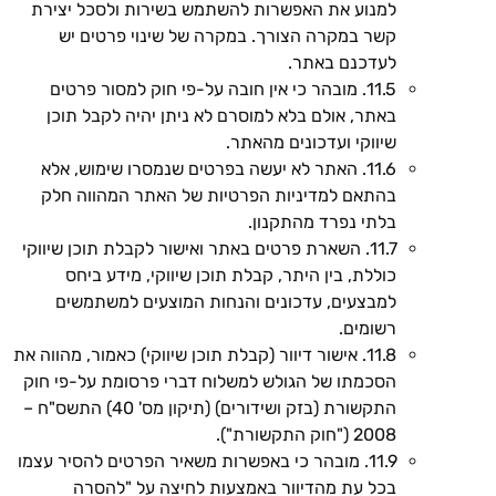
למנוע את האפשרות להשתמש בשירות ולסכל יצירת
קשר במקרה הצורך. במקרה של שינוי פרטים יש
לעדכנם באתר.
11.5. מובהר כי אין חובה על-פי חוק למסור פרטים
באתר, אולם בלא למוסרם לא ניתן יהיה לקבל תוכן
שיווקי ועדכונים מהאתר.
11.6. האתר לא יעשה בפרטים שנמסרו שימוש, אלא
בהתאם למדיניות הפרטיות של האתר המהווה חלק
בלתי נפרד מהתקנון.
11.7. השארת פרטים באתר ואישור לקבלת תוכן שיווקי
כוללת, בין היתר, קבלת תוכן שיווקי, מידע ביחס
למבצעים, עדכונים והנחות המוצעים למשתמשים
רשומים.
11.8. אישור דיוור (קבלת תוכן שיווקי) כאמור, מהווה את
הסכמתו של הגולש למשלוח דברי פרסומת על-פי חוק
התקשורת (בזק ושידורים) (תיקון מס' 40) התשס"ח –
2008 ("חוק התקשורת").
11.9. מובהר כי באפשרות משאיר הפרטים להסיר עצמו
בכל עת מהדיוור באמצעות לחיצה על "להסרה