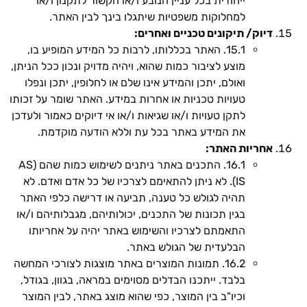
ייחודית בכל עניין הנובע ו/או הקשור לתקנון ו/או
למחלוקות משפטיות שיתגלו בינך לבין האתר.
דיוק/ תיקונים טכניים ואחרים:
15.1. האתר בכללותו, לרבות כל המידע המופיע בו,
מוצע לציבור כמות שהוא, ויהיה מדויק ונכון ככל הניתן,
ואולם, יתכן והמידע אינו שלם או לחלופין, יתכן ונפלו
טעויות טכניות או אחרות במידע. האתר שומר על זכותו
לתקן טעויות ו/או שגיאות ו/או אי דיוקים כאמור ולעדכן
את המידע באתר בכל עת וללא הודעה מוקדמת.
אחריות האתר:
16.1. התכנים באתר ניתנים לשימוש כמות שהם (AS
IS). לא ניתן להתאימם לצרכיו של כל אדם ואדם. לא
תהיה לגולש כל טענה, תביעה או דרישה כלפי האתר
בגין תכונות של התכנים, יכולותיהם, מגבלותיהם ו/או
התאמתם לצרכיו והשימוש באתר יהיה על אחריותו
הבלעדית של הגולש באתר.
16.2. תמונות המוצרים באתר מוצגות לצורכי המחשה
בלבד. ייתכנו הבדלים מסוימים במראה, בגוון, בגודל,
וכיו"ב בין המוצר, כפי שהוא מוצג באתר, לבין המוצר