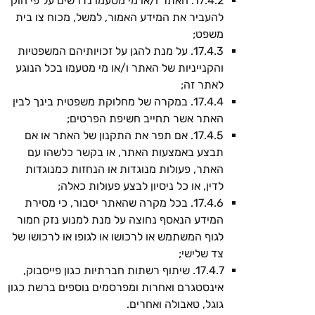
17.4.2. האתר ו/או מי מטעמו נדרשים על פי חוק
להעביר את המידע האמור, למשל, מכוח צו בית
משפט;
17.4.3. על מנת להגן על זכויותיהם המשפטיות
והקנייניות של האתר ו/או מי מטעמו בכל הנוגע
לאתר זה;
17.4.4. במקרה של מחלוקת משפטית בינך לבין
האתר אשר תחייב חשיפת הפרטים;
17.4.5. אם תפר את התקנון של האתר או אם
תבצע באמצעות האתר, או בקשר כלשהו עם
האתר, פעולות מנוגדות או הנחזות כמנוגדות
לדין, או כל ניסיון לבצע פעולות כאלה;
17.4.6. בכל מקרה שהאתר יסבור, כי מסירת
המידע הנאסף נחוצה על מנת למנוע נזק חמור
לגוף המשתמש או לרכושו או לגופו או לרכושו של
צד שלישי;
17.4.7. שיתוף רשתות חברתיות כגון פייסבוק,
אינסטגרם ואחרות ומפרסמים נוספים ברשת כגון
גוגל, טאבולה ואחרים.