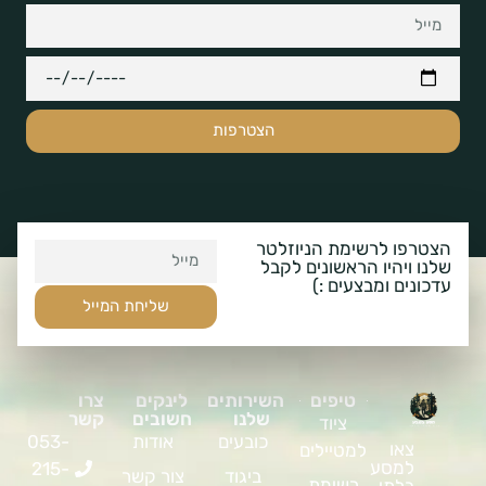
הצטרפות
הצטרפו לרשימת הניוזלטר
שלנו ויהיו הראשונים לקבל
עדכונים ומבצעים :)
שליחת המייל
טיפים
השירותים
לינקים
צרו
שלנו
חשובים
קשר
ציוד
כובעים
אודות
053-
צאו
למטיילים
למסע
215-
ביגוד
צור קשר
רשימת