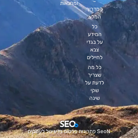
–
ומחנאות
המדריך
המלא
כל
המידע
על בגדי
צבא
לחיילים
כל מה
שצריך
לדעת על
שקי
שינה
SeoN פתרונות פרסום בדיגיטל לעסקים