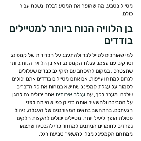
טיול בטבע, מה שהופך את המסע לבלתי נשכח עבור
ולם.
ן הלוויה הנוח ביותר למטיילים
ודדים
מי שאוהבים לטייל לבד ולהתענג על הבדידות של קמפינג
טרקים עם עצמו, עגלת הקמפינג היא בן הלוויה הנוח ביותר
תצטרכו. במקום להיסחב עם תיקי גב כבדים שעלולים
גרום למתח ועייפות, אם אתם מטיילים בודדים אתם יכולים
סמוך על עגלת קמפינג שתישא בנוחות את כל הדברים
לכם. מעבר לכך, עם
עגלה איכותית
אתם יכולים גם להגן
ל הסביבה ולהשאיר אותה בדיוק כפי שהייתה לפני
געתכם. בהתחשב בתאים המאורגנים של העגלה, ניהול
סולת הופך ליעיל יותר. מטיילים יכולים להקצות חלקים
פרדים לחומרים הניתנים למחזור כדי להבטיח שתצאו
מתחם הקמפינג מבלי להשאיר טביעת רגל.