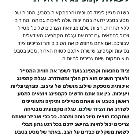
שזה מגיע לציוד לטיולים והרפתקאות בטבע, החנות של
סע בטבע ידועה במחויבות שלה לאיכות גבוהה ומחירים
לא תחרות. הצוות שלנו מבין את הצרכים של כל מטייל
יכול להתאים עבורכם את עגלת הקמפינג האידאלית
בורכם. אם אתם מחפשים את הטוב ביותר וצריכים ציוד
סיעות וקמפינג שישרת אתכם לטווח הארוך, מסע בטבע
וא המקום שאם צריכים להיות בו.
יוד מחנאות וקמפינג נועד לשפר את חווית המטייל
לאורך השנים הוא רק הולך ומשתדרג. עגלת קמפינג
יכותית מספקת שילוב מושלם של עיצוב, פונקציונליות
יעילות. בין אם אתם חדשים לקמפינג ויוצאים למסע
אשון בטבע או שאתם מטיילים ותיקים ומעוניינים
שדרג את
הציוד שלכם
, עגלה מקצועית מבטיחה
תקבלו חוויית טיול נוחה ומהנה. כל כלי ואביזר שאתם
ריכים יכול להיות בהישג ידכם בכל רגע נתון מבלי
שאת משקלים כבדים על הגב. באתר של מסע בטבע