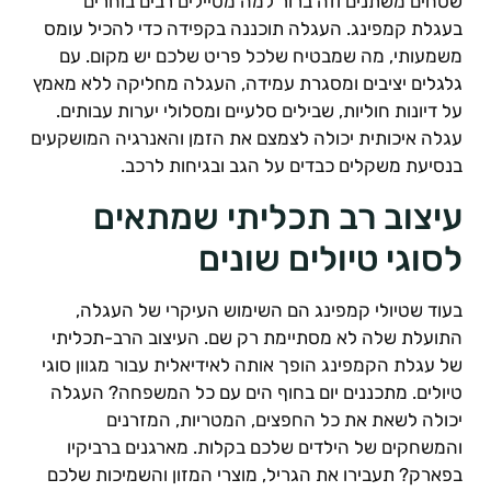
טחים משתנים וזה ברור למה מטיילים רבים בוחרים
עגלת קמפינג. העגלה תוכננה בקפידה כדי להכיל עומס
שמעותי, מה שמבטיח שלכל פריט שלכם יש מקום. עם
לגלים יציבים ומסגרת עמידה, העגלה מחליקה ללא מאמץ
ל דיונות חוליות, שבילים סלעיים ומסלולי יערות עבותים.
גלה איכותית יכולה לצמצם את הזמן והאנרגיה המושקעים
נסיעת משקלים כבדים על הגב ובגיחות לרכב.
יצוב רב תכליתי שמתאים
סוגי טיולים שונים
עוד שטיולי קמפינג הם השימוש העיקרי של העגלה,
תועלת שלה לא מסתיימת רק שם. העיצוב הרב-תכליתי
ל עגלת הקמפינג הופך אותה לאידיאלית עבור מגוון סוגי
יולים. מתכננים יום בחוף הים עם כל המשפחה? העגלה
כולה לשאת את כל החפצים, המטריות, המזרנים
המשחקים של הילדים שלכם בקלות. מארגנים ברביקיו
פארק? תעבירו את הגריל, מוצרי המזון והשמיכות שלכם