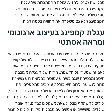
בלי שתצטרכו להזיע. יכולת ההסתגלות של עגלת
קמפינג הופכת אותה לאידאלית לפעילויות שונות ומגוון
וגי טיולים והיא לא רק מגבירה את הבטיחות שלכם בטיול
קמפינג אלא גם משפרת את החוויה בכמה רמות.
גלת קמפינג בעיצוב ארגונומי
מראה אסתטי
עבר לפונקציונליות, יש היבט אסתטי לעגלות קמפינג שאי
פשר להתעלם ממנו. עיצובים מודרניים בשילוב של קווים
לקים, צבעים מושכים ומאפיינים ארגונומיים הופכים אותן
אביזר שמעיד על חדשנות. הידית של העגלה מעוצבת
יטב ומבטיחה שגם כשהיא עמוסה במלואה היא נשארת
וחה לנשיאה. לרוב היא כוללת עיצובים מתקפלים, מה
הופך את האחסון שלה לאחר הטיול לנוח במיוחד. בנוסף,
גלת קמפינג היא בחירה מעולה לטיולים בקבוצה, כך כולם
כולים להשתתף מבלי לשאת משקלים כבדים. זה אומר
ילדים, קשישים או אנשים עם מגבלות פיזיות יכולים ליהנות