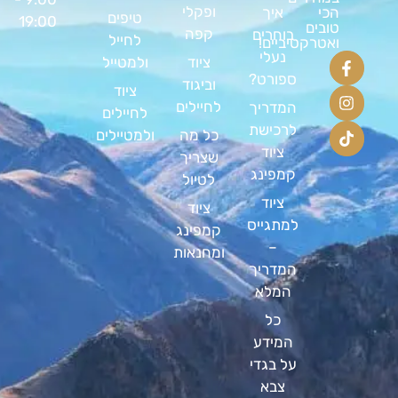
ופקלי
הכי
איך
טיפים
19:00
טובים
קפה
בוחרים
לחייל
ואטרקטיביים!
נעלי
ציוד
ולמטייל
ספורט?
וביגוד
ציוד
לחיילים
המדריך
לחיילים
לרכישת
כל מה
ולמטיילים
ציוד
שצריך
קמפינג
לטיול
ציוד
ציוד
למתגייס
קמפינג
–
ומחנאות
המדריך
המלא
כל
המידע
על בגדי
צבא