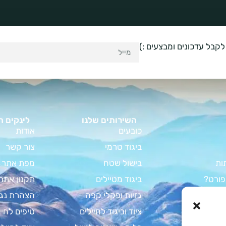
לקבל עדכונים ומבצעים :)
השירותים שלנו
לינקים ח
כובעים
אודות
ביגוד טרמי
צור קשר
ות
בישול שטח
מפת אתר
פורט?
ביגוד מטיילים
תקנון אתר
וד קמפינג
גזיות ופקלי קפה
הצהרת נגי
מדריך המלא
ציוד וביגוד לחיילים
טיפים לחיי