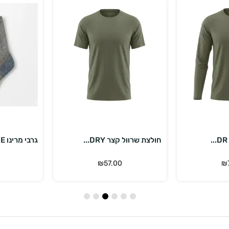
ויות
בחר אפשרויות
בחר
חולצת שרוול קצר DRY...
גרבי מרינו RED LINE...
₪
57.00
₪