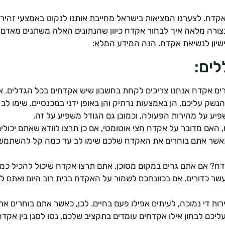
קדח. לצערנו המציאות בישראל מחייבת אותנו לנקוט באמצעי זהירות
בצורה מלאה איך לבחור אקדח כיוון שהנתונים האלה משתנים מאדם ל
שיון לנשיאת אקדח. הנה המידע המלא:
ים:
ים אקדח אנחנו צריכים לקחת בחשבון שיש אקדחים בכל הגדלים. אנ
 הנשק עליכם, הן באמצעות נרתיק והן באופן ידני במכנסיים. שימו
שפיע על מהירות הפעולה, וכמובן גם הגודל משפיע על זה.
 האם מדובר על אקדח חצי אוטומטי, אם כן תרצו לוודא שאתם יכול
, כאשר אתם בוחרים את האקדח שלכם שימו לב עד כמה קל להשתמש
 אם אתם גרים במקום מסוכן, אתם תרצו אקדח שיכול להכיל כמות
עשר כדורים. אם בכוונתכם לשמור על האקדח בבית רוב היום ואתם 
ות די נמוכה, לעיתים אפילו פעם בחיים. לכן, כאשר אתם בוחרים
עליכם לבחון אילו אקדחים עומדים בתקציב שלכם, נסו לסנן בין אק