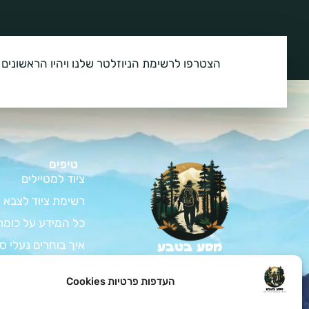
הצטרפו לרשימת הניוזלטר שלנו ויהיו הראשונים 
טיפים
ציוד למטיילים
רשימת ציוד לצבא
כל המידע על כומת
איך בוחרים נעלי ס
המדריך לרכישת צי
צאו למסע בלתי נשכח
העדפות פרטיות Cookies
בטבע עם כל הציוד לחיילים
ציוד למתגייס – ה
ולמטיילים שאתם צריכים