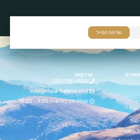
שליחת המייל
שובים
צרו קשר
053-215-5556
info@masa-bateva.co.il
שעות פעילות א-ה 9:00 - 19:00
שות
ל ולמטייל