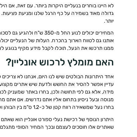
לא היינו בוחרים בנעליים היקרות ביותר. עם זאת, אם ה
גדולה מאוד בשמירה על כף הרגל שלנו ומניעת פציעות. 
יותר.
אותנו גם לטווח הארוך בהכרח. העלות של הנעליים יכול
ממנו תרכשו את הנעל, תוכלו לקבל מידע מקיף בנוגע 
האם מומלץ לרכוש אונליין?
אחד היתרונות הבולטים שיש לנו היום, אנחנו לא צריכים
עדיין אפשר להסיר את החשש ולדעת שיש אתרים מקצועיי
מידה, אלא גם לפי תחושה ולכן, בחרו באתר שמעניק לכ
מנוסה ובעל ניסיון בתחום אליו אתם נדרשים. אם אתם מ
בחרו נעל שמשאירה רווח קטן של כ-1.2 ס"מ בין הבוהן וקצה הנעל, לעומת זאת העקב חייב להיות מהודק.
היתרון הנוסף של רכישת נעלי ספורט אונליין הוא שאתם מו
שאתרים אלו חוסכים לעצמם ובכך המחיר הסופי מתגלם לזו