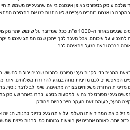
ילד שלכם עוסק בספורט באופן אינטנסיבי אם שהנעליים משמשות חייל
במקרה בו אנחנו בוחרים נעליים שלא נותנות לנו את התמיכה המתאי
המחירים יכולים לנוע החל מ-350 ש"ח ולהגיע גם לסכומים שנעים באזור ה-
ה להצביע על איכותם, אבל מעבר לכך ייתכן שגם המותג עצמו מייקר
לאותה חברה והאם הנעל מתאימה לכם.
 לצאת מהבית כדי לקנות נעלי ספורט. למרות שרבים יכולים לחשוש מ
ם המאפשרים לכם מדיניות נוחה בנוגע להחזרת משלוחים. אתר מקצו
ם מדיניות החזרת משלוחים בצורה מתאימה. שימו לב לדבר נוסף, ב
חפשים נעלי ספורט לריצה או למסעות בטבע, בחרו באתר שעוסק בתחו
זילים את המחיר אותו תשלמו על אותה נעל בדיוק בחנות. חנויות אונ
ל יותר. לאותם אתרים אין הוצאות גבוהות כמו לחנות פיזית שמשלמת