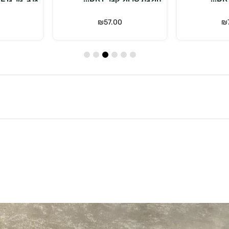
₪
57.00
₪