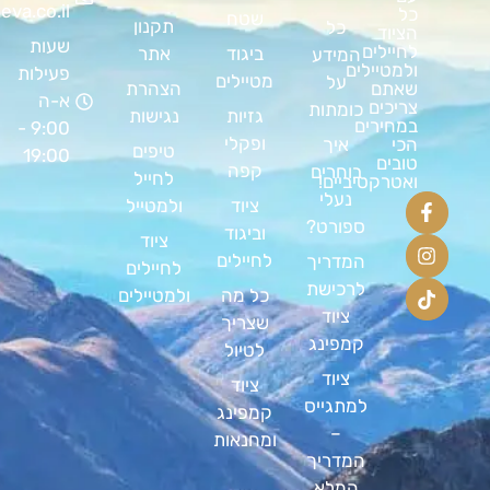
bateva.co.il
כל
שטח
תקנון
כל
הציוד
שעות
לחיילים
ביגוד
אתר
המידע
ולמטיילים
פעילות
מטיילים
על
שאתם
הצהרת
א-ה
צריכים
כומתות
גזיות
נגישות
במחירים
9:00 -
ופקלי
הכי
איך
טיפים
19:00
טובים
קפה
בוחרים
לחייל
ואטרקטיביים!
נעלי
ציוד
ולמטייל
ספורט?
וביגוד
ציוד
לחיילים
המדריך
לחיילים
לרכישת
כל מה
ולמטיילים
ציוד
שצריך
קמפינג
לטיול
ציוד
ציוד
למתגייס
קמפינג
–
ומחנאות
המדריך
המלא