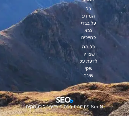
כל
המידע
על בגדי
צבא
לחיילים
כל מה
שצריך
לדעת על
שקי
שינה
SeoN פתרונות פרסום בדיגיטל לעסקים