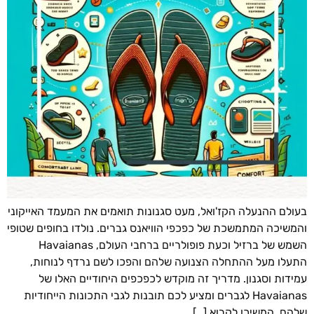
לם ההנעלה הקז'ואל, מעט סגנונות תואמים את המעמד האייקוני
שיכה המתמשכת של כפכפי הוויאנס גברים. נולדו בחופים שטופי
השמש של ברזיל וכעת פופולריים ברחבי העולם, Havaianas
לו מעל ההתחלה הצנועה שלהם והפכו לשם נרדף לנוחות,
דות וסגנון. מדריך זה מוקדש לכפכפים היחודיים האלו של
Havaianas לגברים ומציע לכם תובנות לגבי התכונות הייחודיות
ם. המשיכו לקרוא […]