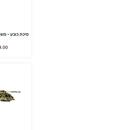
הוס
סיכת כובע - משטר
4.00
הוס