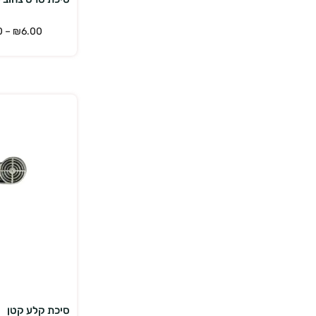
0
–
₪
6.00
הוס
סיכת קלע קטן