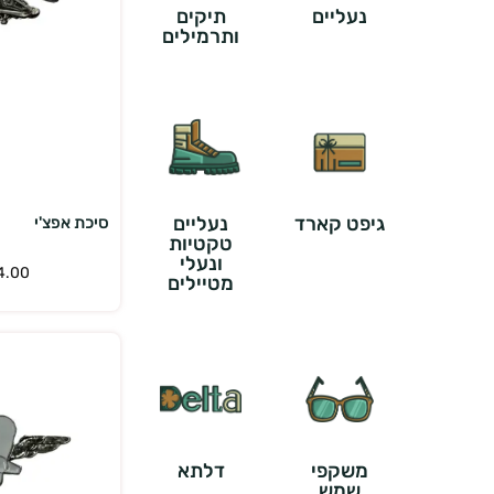
נעליים
תיקים
ותרמילים
הוס
גיפט קארד
נעליים
סיכת אפצ'י
טקטיות
ונעלי
4.00
מטיילים
משקפי
דלתא
שמש