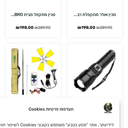
סכין אולר מתקפלת רב...
סכין מתקפל מבית BRO...
₪
198.00
₪
289.90
₪
198.00
₪
289.90
הוספה לסל
הוספה לסל
העדפות פרטיות Cookies
לידיעתך, אתר "מסע בטבע" משתמש בקובצי Cookies לשיפור חוויית
פנס חירום טקטי
ערכת תאורת קמפינג מ...