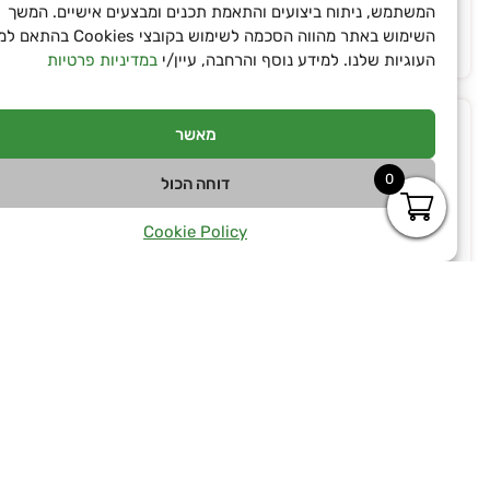
המשתמש, ניתוח ביצועים והתאמת תכנים ומבצעים אישיים. המשך
השימוש באתר מהווה הסכמה לשימוש בקובצי Cookies בהתאם למד
₪
699.90
₪
899.90
₪
319.90
העוגיות שלנו. למידע נוסף והרחבה, עיין/י
במדיניות פרטיות
אזל המלאי
מאשר
0
דוחה הכול
Cookie Policy
מלאי אזל
הוספה לסל
תאורת CONPEX LED בע...
תאורת LED לשטח במתח...
₪
299.90
₪
209.90