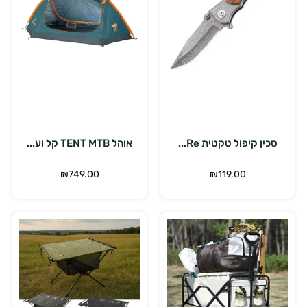
הוספה לסל
הוספה לסל
סכין קיפול טקטית Re...
אוהל TENT MTB קל וע...
₪
749.00
₪
119.00