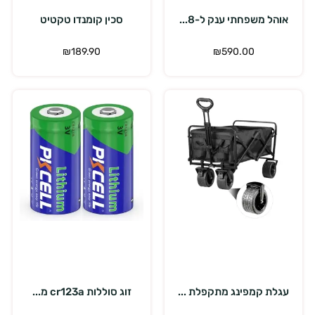
אוהל משפחתי ענק ל-8...
סכין קומנדו טקטיט
₪
189.90
₪
590.00
הוספה לסל
הוספה לסל
עגלת קמפינג מתקפלת ...
זוג סוללות cr123a מ...