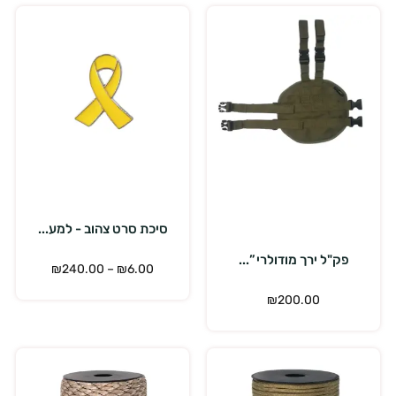
הוספה לסל
בחר אפשרויות
סיכת סרט צהוב - למע...
פק"ל ירך מודולרי ”...
₪
240.00
–
₪
6.00
₪
200.00