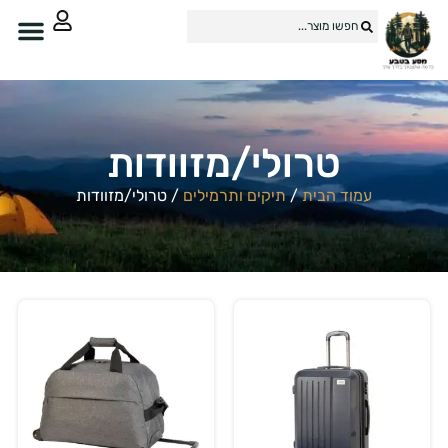
טרולי/מזוודות
עמוד הבית
/
תיקים ותרמילים
/ טרולי/מזוודות