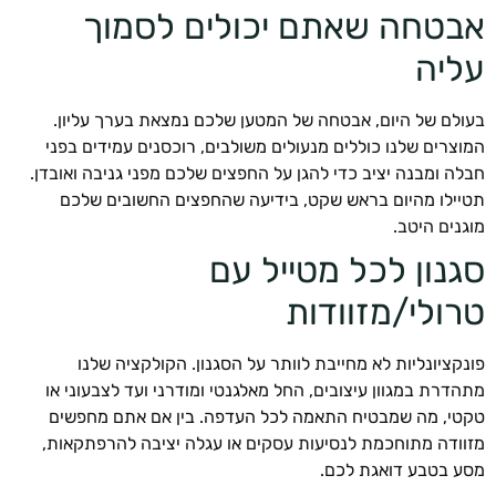
טחה שאתם יכולים לסמוך
יה
לם של היום, אבטחה של המטען שלכם נמצאת בערך עליון.
צרים שלנו כוללים מנעולים משולבים, רוכסנים עמידים בפני
ה ומבנה יציב כדי להגן על החפצים שלכם מפני גניבה ואובדן.
ילו מהיום בראש שקט, בידיעה שהחפצים החשובים שלכם
נים היטב.
נון לכל מטייל עם
ולי/מזוודות
קציונליות לא מחייבת לוותר על הסגנון. הקולקציה שלנו
דרת במגוון עיצובים, החל מאלגנטי ומודרני ועד לצבעוני או
י, מה שמבטיח התאמה לכל העדפה. בין אם אתם מחפשים
ודה מתוחכמת לנסיעות עסקים או עגלה יציבה להרפתקאות,
 בטבע דואגת לכם.