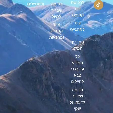
לרכישת
כל מה
ולמטיילים
ציוד
שצריך
קמפינג
לטיול
ציוד
ציוד
למתגייס
קמפינג
–
ומחנאות
המדריך
המלא
כל
המידע
על בגדי
צבא
לחיילים
כל מה
שצריך
לדעת על
שקי