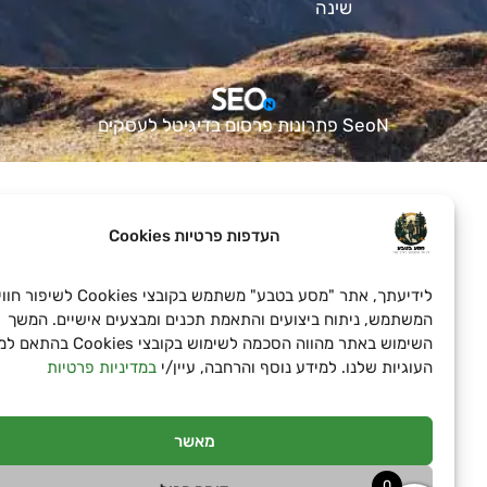
שינה
SeoN פתרונות פרסום בדיגיטל לעסקים
העדפות פרטיות Cookies
לידיעתך, אתר "מסע בטבע" משתמש בקובצי Cookies לשיפור חוויית
המשתמש, ניתוח ביצועים והתאמת תכנים ומבצעים אישיים. המשך
השימוש באתר מהווה הסכמה לשימוש בקובצי Cookies בהתאם למד
העוגיות שלנו. למידע נוסף והרחבה, עיין/י
במדיניות פרטיות
מאשר
0