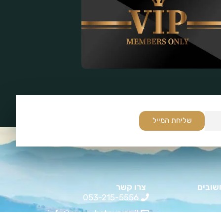
שליחת המייל
שובים
צרו קשר
053-215-5556
info@masa-bateva.co.il