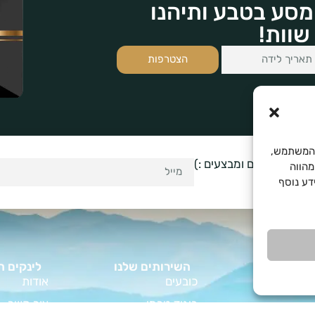
מסע בטבע ותיהנו
שוות!
הצטרפות
Cooki לשיפור חוויית המשתמש,
לקבל עדכונים ומבצעים :)
מהווה
. למידע נוסף
השירותים שלנו
לינקים ח
כובעים
אודות
ביגוד טרמי
צור קשר