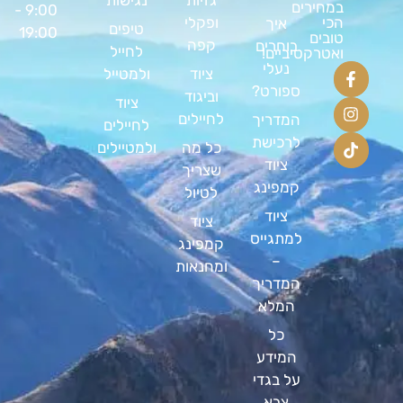
במחירים
9:00 -
ופקלי
הכי
איך
טיפים
19:00
טובים
קפה
בוחרים
לחייל
ואטרקטיביים!
נעלי
ציוד
ולמטייל
ספורט?
וביגוד
ציוד
לחיילים
המדריך
לחיילים
לרכישת
כל מה
ולמטיילים
ציוד
שצריך
קמפינג
לטיול
ציוד
ציוד
למתגייס
קמפינג
–
ומחנאות
המדריך
המלא
כל
המידע
על בגדי
צבא