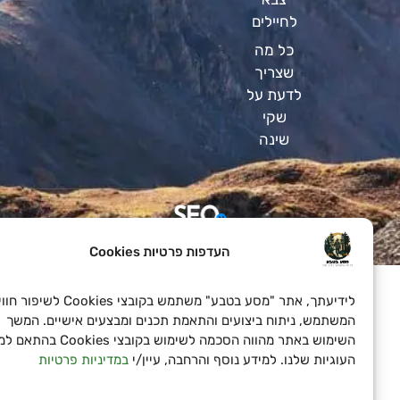
לחיילים
כל מה
שצריך
לדעת על
שקי
שינה
SeoN פתרונות פרסום בדיגיטל לעסקים
העדפות פרטיות Cookies
לידיעתך, אתר "מסע בטבע" משתמש בקובצי Cookies לשיפור חוויית
המשתמש, ניתוח ביצועים והתאמת תכנים ומבצעים אישיים. המשך
השימוש באתר מהווה הסכמה לשימוש בקובצי Cookies בהתאם למד
העוגיות שלנו. למידע נוסף והרחבה, עיין/י
במדיניות פרטיות