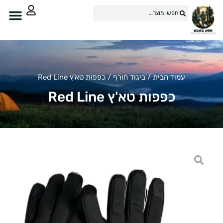
עמוד הבית
/
ביגוד חורף
/ כפפות טא'ץ Red Line
כפפות טא'ץ Red Line