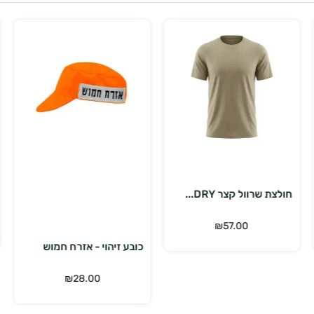
בחר אפשרויות
הוספה לסל
מעיל שכבת ביניים תר...
₪
399.00
₪
539.00
כובע זיהוי - אזרח חמוש
₪
28.00