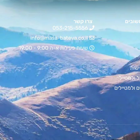
שובים
צרו קשר
053-215-5556
info@masa-bateva.co.il
שעות פעילות א-ה 9:00 - 19:00
שות
ל ולמטייל
ם ולמטיילים