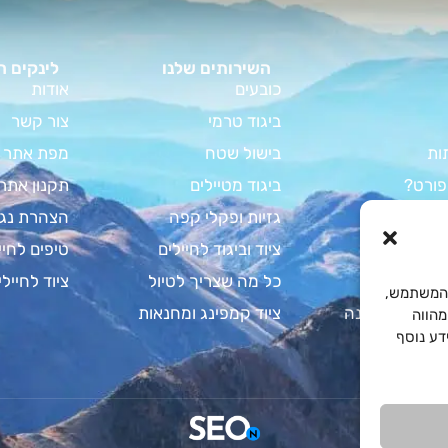
השירותים שלנו
לינקים ח
כובעים
אודות
ביגוד טרמי
צור קשר
ות
בישול שטח
מפת אתר
פורט?
ביגוד מטיילים
תקנון אתר
וד קמפינג
גזיות ופקלי קפה
הצהרת נגי
מדריך המלא
ציוד וביגוד לחיילים
טיפים לחיי
צבא לחיילים
כל מה שצריך לטיול
ציוד לחיילי
Cooki לשיפור חוויית המשתמש,
 על שקי שינה
ציוד קמפינג ומחנאות
מהווה
. למידע נוסף