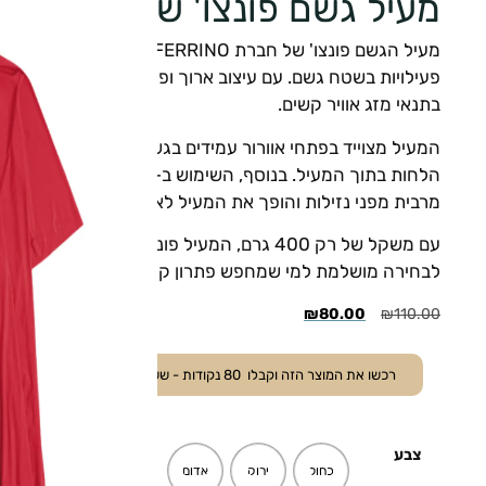
מעיל גשם פונצו' של FERRINO
מעיל הגשם פונצו' של חברת RRINO
פעילויות בשטח גשם. עם עיצוב ארוך ופתחי ידיים, הוא מספ
בתנאי מזג אוויר קשים.
המעיל מצוייד בפתחי אוורור עמידים בגשם, המאפשרים זרימת 
מרבית מפני נזילות והופך את המעיל לאידיאלי לשימוש בתנאי
עם משקל של רק 400 גרם, המעיל פונצו' מאפשר 
לבחירה מושלמת למי שמחפש פתרון קל ויעיל להגנה מפני ה
₪
80.00
₪
110.00
רכשו את המוצר הזה וקבלו
80
נקודות - ששוות
8.00
₪
.
צבע
כחול
ירוק
אדום