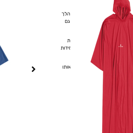
FE הוא פתרון מעולה לכל מי שמחפש עמידות ונוחות במהלך
ק הגנה מקיפה על גוף המשתמש גם
אוויר נוחה ומונעים את הצטברות
הלחות בתוך המעיל. בנוסף, השימוש ב-Nylon העמיד במים ברמה של 2,000mm מבטיח עמידות
 גשם קשים.
נשיאה נוחה וקלה בכל מקום, מה שהופך אותו
גשם במהלך פעילויות בשטח.