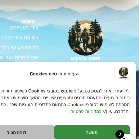
טיפים
ציוד למטיילים
רשימת ציוד לצבא
כל המידע על כומת
איך בוחרים נעלי ס
המדריך לרכישת צי
צאו למסע בלתי נשכח
העדפות פרטיות Cookies
בטבע עם כל הציוד לחיילים
ציוד למתגייס – ה
ולמטיילים שאתם צריכים
במחירים הכי טובים
כל המידע על בגדי 
לידיעתך, אתר "מסע בטבע" משתמש בקובצי es
ואטרקטיביים!
כל מה שצריך לדעת
ניתוח ביצועים והתאמת תכנים ומבצעים אישיים. המשך השימוש באתר 
הסכמה לשימוש בקובצי Cookies בהתאם למדיניות העוגיות שלנו
והרחבה, עיין/י
במדיניות פרטיות
מאשר
דוחה הכול
0