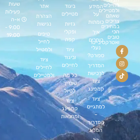
שעות
לחיילים
ביגוד
אתר
המידע
ולמטיילים
פעילות
מטיילים
על
שאתם
הצהרת
א-ה
צריכים
כומתות
גזיות
נגישות
במחירים
9:00 -
ופקלי
הכי
איך
טיפים
19:00
טובים
קפה
בוחרים
לחייל
ואטרקטיביים!
נעלי
ציוד
ולמטייל
ספורט?
וביגוד
ציוד
לחיילים
המדריך
לחיילים
לרכישת
כל מה
ולמטיילים
ציוד
שצריך
קמפינג
לטיול
ציוד
ציוד
למתגייס
קמפינג
–
ומחנאות
המדריך
המלא
כל