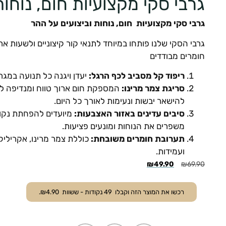
גרבי סקי מקצועיות חום, נוחות
גרבי סקי מקצועיות חום, נוחות וביצועים על ההר
גרבי הסקי שלנו פותחו במיוחד לתנאי קור קיצוניים ולשעות א
חומרים מבודדים
ריפוד קל מסביב לכף הרגל:
יעדן ויגנה כל תנועה במגרש
סריגת צמר מרינו:
המספקת חום ארוך טווח ומנדיפה ל
להישאר יבשות ונעימות לאורך כל היום.
סיבים עדינים באזור האצבעות:
מיועדים להפחתת נקוד
משפרים את הנוחות ומונעים פציעות.
תערובת חומרים משובחת:
כוללת צמר מרינו, אקריליק 
ועמידות.
₪
49.90
₪
69.90
רכשו את המוצר הזה וקבלו
49
נקודות - ששוות
4.90
₪
.