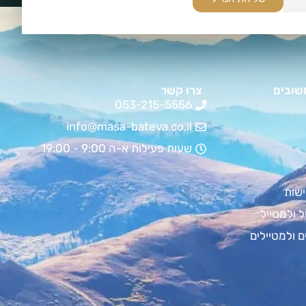
שובים
צרו קשר
053-215-5556
info@masa-bateva.co.il
שעות פעילות א-ה 9:00 - 19:00
שות
ל ולמטייל
ם ולמטיילים