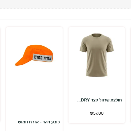
בחר אפשרויות
הוספה לסל
מעיל שכבת ביניים תר...
₪
399.00
₪
539.00
כובע זיהוי - אזרח חמוש