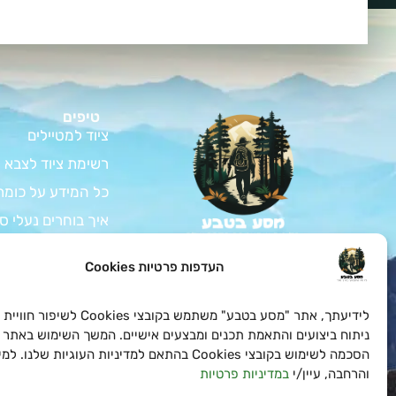
טיפים
ציוד למטיילים
רשימת ציוד לצבא
כל המידע על כומת
איך בוחרים נעלי ס
המדריך לרכישת צי
צאו למסע בלתי נשכח
העדפות פרטיות Cookies
בטבע עם כל הציוד לחיילים
ציוד למתגייס – ה
ולמטיילים שאתם צריכים
במחירים הכי טובים
כל המידע על בגדי 
לידיעתך, אתר "מסע בטבע" משתמש בקובצי es
ואטרקטיביים!
כל מה שצריך לדעת
ניתוח ביצועים והתאמת תכנים ומבצעים אישיים. המשך השימוש באתר 
הסכמה לשימוש בקובצי Cookies בהתאם למדיניות העוגיות שלנו
והרחבה, עיין/י
במדיניות פרטיות