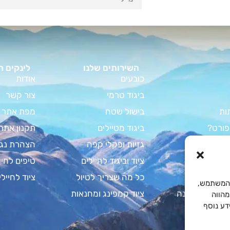
השירותים שלנו
לינקים ח
כובעים
אודות
ביגוד טרמי
צור קשר
ות
בישול שטח
מפת אתר
פורט?
ביגוד מטיילים
תקנון אתר
וד קמפינג
גזיות ופקלי קפה
הצהרת נגי
מדריך המלא
ציוד וביגוד לחיילים
טיפים לחיי
צבא לחיילים
כל מה שצריך לטיול
ציוד לחיילי
Cooki לשיפור חוויית המשתמש,
 על שקי שינה
ציוד קמפינג ומחנאות
מהווה
. למידע נוסף