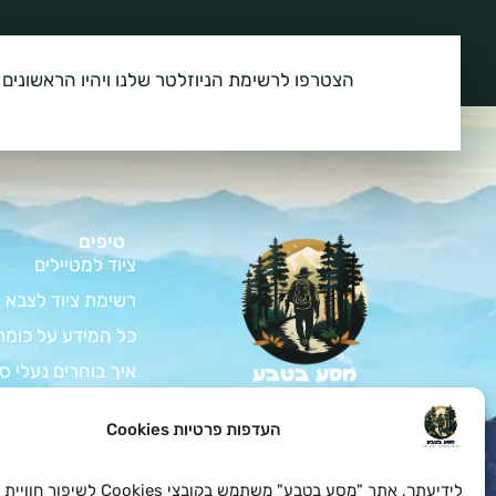
הצטרפו לרשימת הניוזלטר שלנו ויהיו הראשונים 
טיפים
ציוד למטיילים
רשימת ציוד לצבא
כל המידע על כומת
איך בוחרים נעלי ס
המדריך לרכישת צי
צאו למסע בלתי נשכח
העדפות פרטיות Cookies
בטבע עם כל הציוד לחיילים
ציוד למתגייס – ה
ולמטיילים שאתם צריכים
במחירים הכי טובים
כל המידע על בגדי 
לידיעתך, אתר "מסע בטבע" משתמש בקובצי es