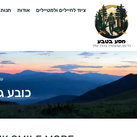
ציוד לחיילים ולמטיילים
אודות
חנות
עמ
כובע גורין- E MORE