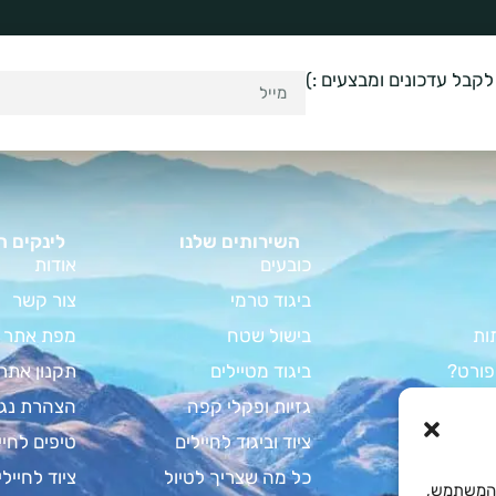
לקבל עדכונים ומבצעים :)
השירותים שלנו
לינקים ח
כובעים
אודות
ביגוד טרמי
צור קשר
ות
בישול שטח
מפת אתר
פורט?
ביגוד מטיילים
תקנון אתר
וד קמפינג
גזיות ופקלי קפה
הצהרת נגי
מדריך המלא
ציוד וביגוד לחיילים
טיפים לחיי
צבא לחיילים
כל מה שצריך לטיול
ציוד לחיילי
Cooki לשיפור חוויית המשתמש,