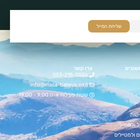
שליחת המייל
שובים
צרו קשר
053-215-5556
info@masa-bateva.co.il
שעות פעילות א-ה 9:00 - 19:00
שות
ל ולמטייל
ם ולמטיילים