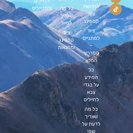
לחיילים
לרכישת
כל מה
ולמטיילים
ציוד
שצריך
קמפינג
לטיול
ציוד
ציוד
למתגייס
קמפינג
–
ומחנאות
המדריך
המלא
כל
המידע
על בגדי
צבא
לחיילים
כל מה
שצריך
לדעת על
שקי