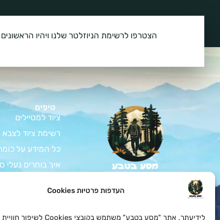
הצטרפו לרשימת הניוזלטר שלנו ויהיו הראשונים 
טיפים
ציוד למטיילים
רשימת ציוד לצבא
כל המידע על כומת
איך בוחרים נעלי ס
המדריך לרכישת צי
צאו למסע בלתי נשכח
העדפות פרטיות Cookies
בטבע עם כל הציוד לחיילים
ציוד למתגייס – ה
ולמטיילים שאתם צריכים
במחירים הכי טובים
כל המידע על בגדי 
לידיעתך, אתר "מסע בטבע" משתמש בקובצי es