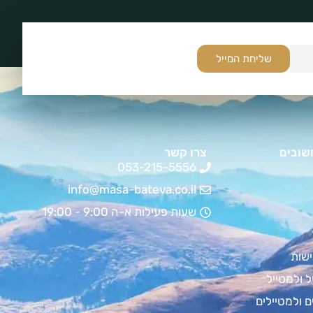
שליחת המייל
שובים
צרו קשר
053-215-5556
info@masa-bateva.co.il
שעות פעילות א-ה 9:00 - 19:00
שות
ל ולמטייל
ם ולמטיילים