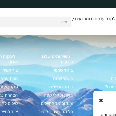
לקבל עדכונים ומבצעים :)
השירותים שלנו
לינקים ח
כובעים
אודות
ביגוד טרמי
צור קשר
ות
בישול שטח
מפת אתר
פורט?
ביגוד מטיילים
תקנון אתר
וד קמפינג
גזיות ופקלי קפה
הצהרת נגי
מדריך המלא
ציוד וביגוד לחיילים
טיפים לחיי
צבא לחיילים
כל מה שצריך לטיול
ציוד לחיילי
Cooki לשיפור חוויית המשתמש,