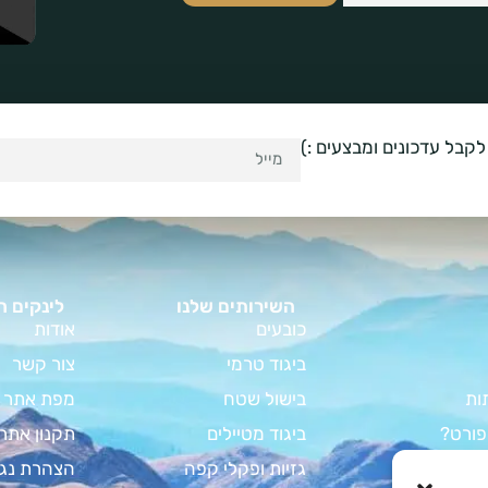
לקבל עדכונים ומבצעים :)
השירותים שלנו
לינקים ח
כובעים
אודות
ביגוד טרמי
צור קשר
ות
בישול שטח
מפת אתר
פורט?
ביגוד מטיילים
תקנון אתר
וד קמפינג
גזיות ופקלי קפה
הצהרת נגי