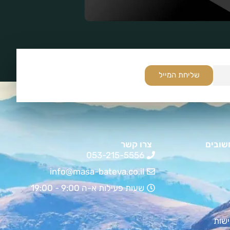
שליחת המייל
שובים
צרו קשר
053-215-5556
info@masa-bateva.co.il
שעות פעילות א-ה 9:00 - 19:00
שות