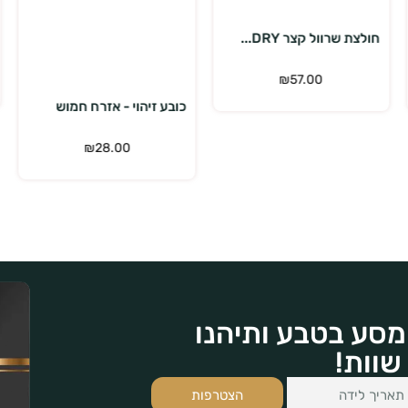
הוספה לסל
מעיל שכבת ביניים תר...
₪
399.00
₪
539.00
כובע זיהוי - אזרח חמוש
₪
28.00
מסע בטבע ותיהנו
שוות!
הצטרפות