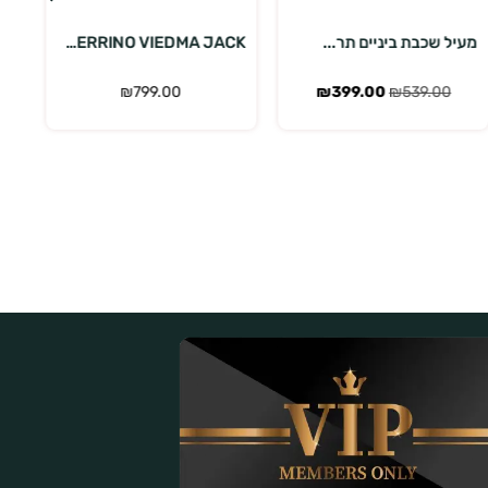
FERRINO VIEDMA JACK...
FERRINO TOBOL JACKE...
מע
₪
389.00
₪
799.00