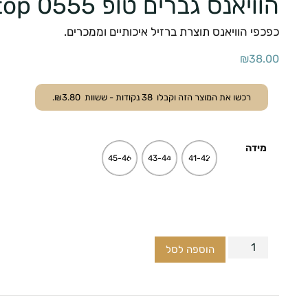
הוויאנס גברים טופ top 0555
כפכפי הוויאנס תוצרת ברזיל איכותיים וממכרים.
₪
38.00
רכשו את המוצר הזה וקבלו
38
נקודות - ששוות
3.80
₪
.
מידה
45-46
43-44
41-42
הוספה לסל