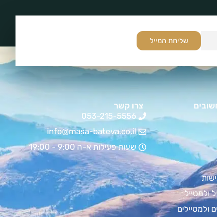
שליחת המייל
שובים
צרו קשר
053-215-5556
info@masa-bateva.co.il
שעות פעילות א-ה 9:00 - 19:00
שות
ל ולמטייל
ם ולמטיילים