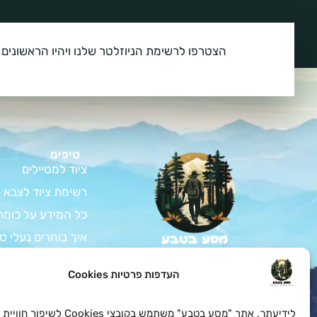
הצטרפו לרשימת הניוזלטר שלנו ויהיו הראשונים 
טיפים
ציוד למטיילים
רשימת ציוד לצבא
כל המידע על כומת
איך בוחרים נעלי ס
המדריך לרכישת צי
צאו למסע בלתי נשכח
העדפות פרטיות Cookies
בטבע עם כל הציוד לחיילים
ציוד למתגייס – ה
ולמטיילים שאתם צריכים
במחירים הכי טובים
כל המידע על בגדי 
לידיעתך, אתר "מסע בטבע" משתמש בקובצי es