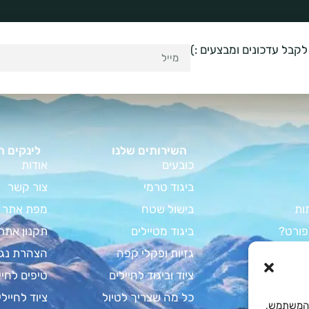
לקבל עדכונים ומבצעים :)
השירותים שלנו
לינקים ח
כובעים
אודות
ביגוד טרמי
צור קשר
ות
בישול שטח
מפת אתר
פורט?
ביגוד מטיילים
תקנון אתר
וד קמפינג
גזיות ופקלי קפה
הצהרת נגי
מדריך המלא
ציוד וביגוד לחיילים
טיפים לחיי
צבא לחיילים
כל מה שצריך לטיול
ציוד לחיילי
Cooki לשיפור חוויית המשתמש,