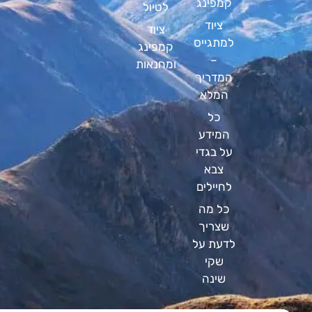
קמפינג
לטיול
ציוד
ציוד
למתגייס
קמפינג
–
ומחנאות
המדריך
המלא
כל
המידע
על בגדי
צבא
לחיילים
כל מה
שצריך
לדעת על
שקי
שינה