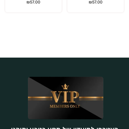
₪
57.00
₪
57.00