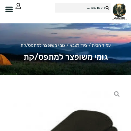
עמוד הבית
/
ציוד לצבא
/ גומי משופצר למתפס/קת
גומי משופצר למתפס/קת