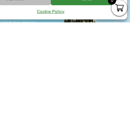
0
טיפים
Cookie Policy
ציוד למטיילים
רשימת ציוד לצבא
כל המידע על כומת
איך בוחרים נעלי ס
המדריך לרכישת צי
צאו למסע בלתי נשכח
בטבע עם כל הציוד לחיילים
ציוד למתגייס – ה
ולמטיילים שאתם צריכים
במחירים הכי טובים
כל המידע על בגדי 
ואטרקטיביים!
כל מה שצריך לדעת