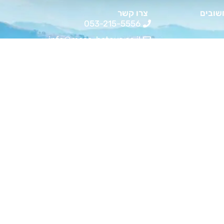
שובים
צרו קשר
053-215-5556
info@masa-bateva.co.il
שעות פעילות א-ה 9:00 - 19:00
שות
ל ולמטייל
ם ולמטיילים