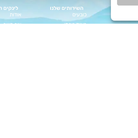
השירותים שלנו
לינקים ח
כובעים
אודות
ביגוד טרמי
צור קשר
ות
בישול שטח
מפת אתר
פורט?
ביגוד מטיילים
תקנון אתר
וד קמפינג
גזיות ופקלי קפה
הצהרת נגי
מדריך המלא
ציוד וביגוד לחיילים
טיפים לחיי
צבא לחיילים
כל מה שצריך לטיול
ציוד לחיילי
 על שקי שינה
ציוד קמפינג ומחנאות
SeoN פתרונות פרסום בדיגיטל לעסקים