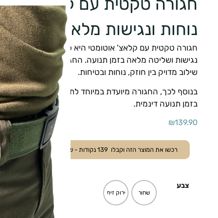
חגורה טקטית עם קלאצ' אוטומ
נוחות ונגישות מלאה
חגורה טקטית עם קלאצ' אוטומטי היא פתרון אמין ונוח לכל מי
נגישות ושליטה מלאה בזמן תנועה. החגורה מתאימה לשימוש מב
שילוב מדויק בין חוזק, נוחות ובטיחות.
בנוסף לכך, החגורה מיועדת במיוחד לתליית אקדח בצורה מאו
בזמן תנועה דינמית.
₪
139.90
רכשו את המוצר הזה וקבלו
139
נקודות - ששוות
13.90
₪
.
צבע
שחור
ירוק זית