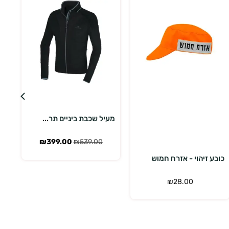
בחר אפשרויות
הוספה לסל
מעיל שכבת ביניים תר...
₪
399.00
₪
539.00
כובע זיהוי - אזרח חמוש
₪
28.00