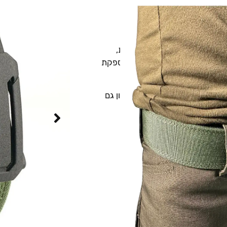
טי – יציבות,
 שעובד עם אקדח וזקוק ליציבות,
צעי, מקצועי ויומיומי, ולכן מספקת
בטחת, כך שניתן לפעול בביטחון גם