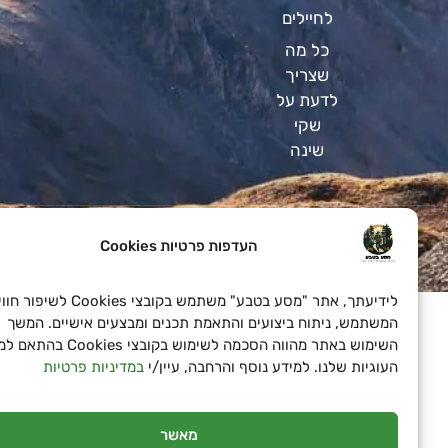
לחיילים
כל מה
שצריך
לדעת על
שקי
שינה
העדפות פרטיות Cookies
SeoN פתרונות פרסום בדיגיטל לעסקים
לידיעתך, אתר "מסע בטבע" משתמש בקובצי Cookies לשיפור חוויית
המשתמש, ניתוח ביצועים והתאמת תכנים ומבצעים אישיים. המשך
השימוש באתר מהווה הסכמה לשימוש בקובצי Cookies בהתאם למד
העוגיות שלנו. למידע נוסף והרחבה, עיין/י
במדיניות פרטיות
מאשר