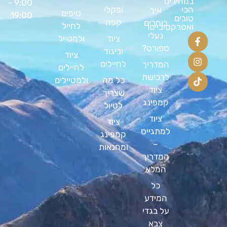
במחירים
9:00 -
ופקלי
הכי
איך
טיפים
19:00
טובים
קפה
בוחרים
לחייל
ואטרקטיביים!
נעלי
ציוד
ולמטייל
ספורט?
וביגוד
ציוד
לחיילים
המדריך
לחיילים
לרכישת
כל מה
ולמטיילים
ציוד
שצריך
קמפינג
לטיול
ציוד
ציוד
למתגייס
קמפינג
–
ומחנאות
המדריך
המלא
כל
המידע
על בגדי
צבא