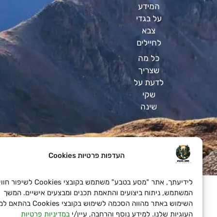
המידע
על בגדי
צבא
לחיילים
כל מה
שצריך
לדעת על
שקי
שינה
העדפות פרטיות Cookies
SeoN פתרונות פרסום בדיגיטל לעסקים
לידיעתך, אתר "מסע בטבע" משתמש בקובצי Cookies לשיפור חוויית
המשתמש, ניתוח ביצועים והתאמת תכנים ומבצעים אישיים. המשך
השימוש באתר מהווה הסכמה לשימוש בקובצי Cookies בהתאם למד
העוגיות שלנו. למידע נוסף והרחבה, עיין/י
במדיניות פרטיות