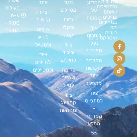
לחיילים
ביגוד
אתר
המידע
ולמטיילים
פעילות
מטיילים
על
שאתם
הצהרת
א-ה
צריכים
כומתות
גזיות
נגישות
במחירים
9:00 -
ופקלי
הכי
איך
טיפים
19:00
טובים
קפה
בוחרים
לחייל
ואטרקטיביים!
נעלי
ציוד
ולמטייל
ספורט?
וביגוד
ציוד
לחיילים
המדריך
לחיילים
לרכישת
כל מה
ולמטיילים
ציוד
שצריך
קמפינג
לטיול
ציוד
ציוד
למתגייס
קמפינג
–
ומחנאות
המדריך
המלא
כל