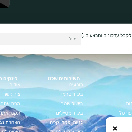
לקבל עדכונים ומבצעים :)
השירותים שלנו
לינקים ח
כובעים
אודות
ביגוד טרמי
צור קשר
ות
בישול שטח
מפת אתר
פורט?
ביגוד מטיילים
תקנון אתר
וד קמפינג
גזיות ופקלי קפה
הצהרת נגי
מדריך המלא
ציוד וביגוד לחיילים
טיפים לחיי