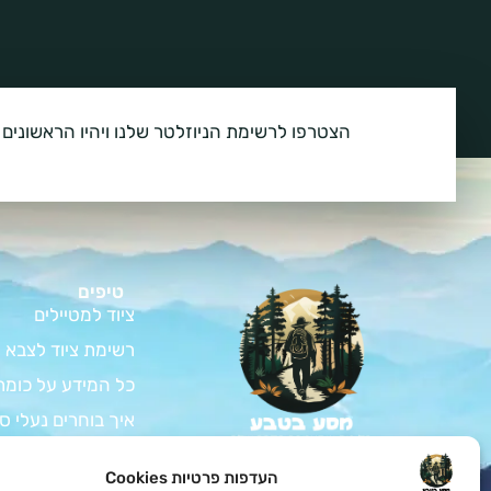
הצטרפו לרשימת הניוזלטר שלנו ויהיו הראשונים 
טיפים
ציוד למטיילים
רשימת ציוד לצבא
כל המידע על כומת
איך בוחרים נעלי ס
המדריך לרכישת צי
צאו למסע בלתי נשכח
העדפות פרטיות Cookies
בטבע עם כל הציוד לחיילים
ציוד למתגייס – ה