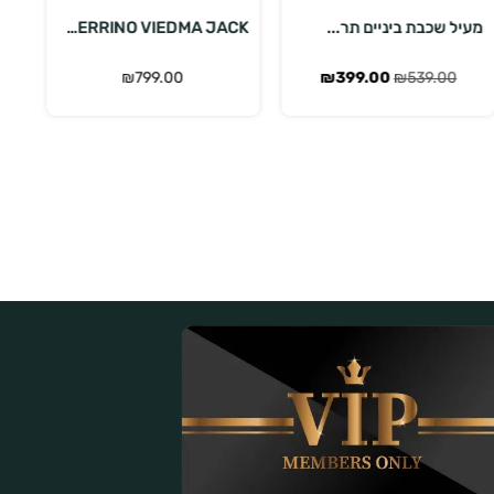
FERRINO VIEDMA JACK...
FERRINO TOBOL JACKE...
מע
₪
389.00
₪
799.00