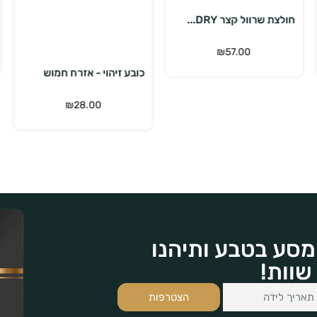
הוספה לסל
מעיל שכבת ביניים תר...
₪
399.00
₪
539.00
כובע זיהוי - אזרח חמוש
₪
28.00
מסע בטבע ותיהנו
שוות!
הצטרפות