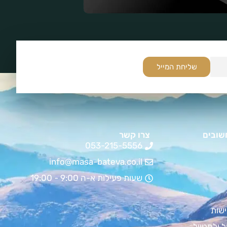
שליחת המייל
שובים
צרו קשר
053-215-5556
info@masa-bateva.co.il
שעות פעילות א-ה 9:00 - 19:00
שות
ל ולמטייל