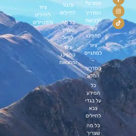
ספורט?
וביגוד
ציוד
לחיילים
המדריך
לחיילים
לרכישת
כל מה
ולמטיילים
ציוד
שצריך
קמפינג
לטיול
ציוד
ציוד
למתגייס
קמפינג
–
ומחנאות
המדריך
המלא
כל
המידע
על בגדי
צבא
לחיילים
כל מה
שצריך