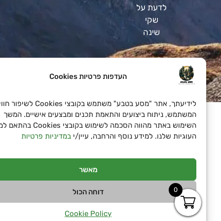
לדעת על
שקי
שינה
העדפות פרטיות Cookies
SeoN פתרונות פרסום בדיגיטל לעסקים
לידיעתך, אתר "מסע בטבע" משתמש בקובצי Cookies לשיפור חוויית
המשתמש, ניתוח ביצועים והתאמת תכנים ומבצעים אישיים. המשך
השימוש באתר מהווה הסכמה לשימוש בקובצי Cookies בהתאם למד
העוגיות שלנו. למידע נוסף והרחבה, עיין/י
במדיניות פרטיות
מאשר
0
דוחה הכול
Cookie Policy