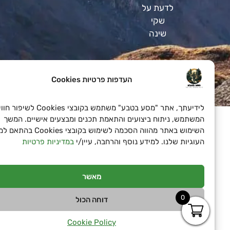
לדעת על
שקי
שינה
העדפות פרטיות Cookies
SeoN פתרונות פרסום בדיגיטל לעסקים
לידיעתך, אתר "מסע בטבע" משתמש בקובצי Cookies לשיפור חוויית
המשתמש, ניתוח ביצועים והתאמת תכנים ומבצעים אישיים. המשך
השימוש באתר מהווה הסכמה לשימוש בקובצי Cookies בהתאם למד
העוגיות שלנו. למידע נוסף והרחבה, עיין/י
במדיניות פרטיות
מאשר
0
דוחה הכול
Cookie Policy