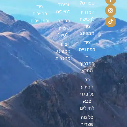
ספורט?
וביגוד
ציוד
לחיילים
המדריך
לחיילים
לרכישת
כל מה
ולמטיילים
ציוד
שצריך
קמפינג
לטיול
ציוד
ציוד
למתגייס
קמפינג
–
ומחנאות
המדריך
המלא
כל
המידע
על בגדי
צבא
לחיילים
כל מה
שצריך