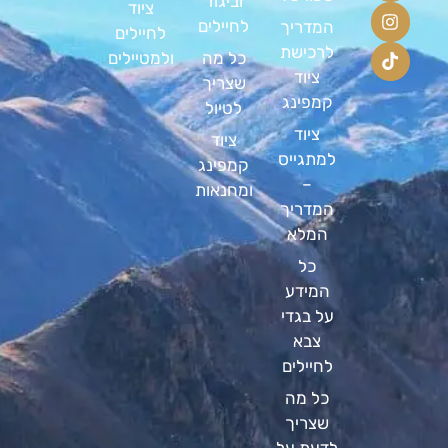
וביגוד
ציוד
לחיילים
המדריך
לחיילים
לרכישת
כל מה
ולמטיילים
ציוד
שצריך
קמפינג
לטיול
ציוד
ציוד
למתגייס
קמפינג
–
ומחנאות
המדריך
המלא
כל
המידע
על בגדי
צבא
לחיילים
כל מה
שצריך
לדעת על