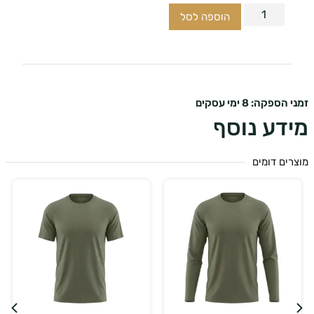
הוספה לסל
ספקה: 8 ימי עסקים
דע נוסף
ים דומים