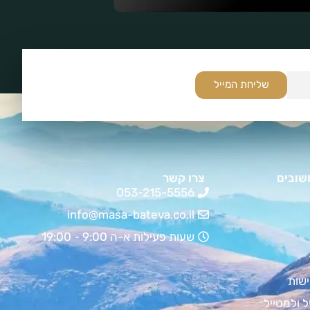
שליחת המייל
שובים
צרו קשר
053-215-5556
info@masa-bateva.co.il
שעות פעילות א-ה 9:00 - 19:00
שות
ל ולמטייל