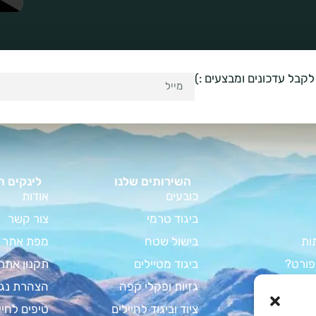
לקבל עדכונים ומבצעים :)
השירותים שלנו
לינקים ח
כובעים
אודות
ביגוד טרמי
צור קשר
ות
בישול שטח
מפת אתר
פורט?
ביגוד מטיילים
תקנון אתר
וד קמפינג
גזיות ופקלי קפה
הצהרת נגי
מדריך המלא
ציוד וביגוד לחיילים
טיפים לחיי