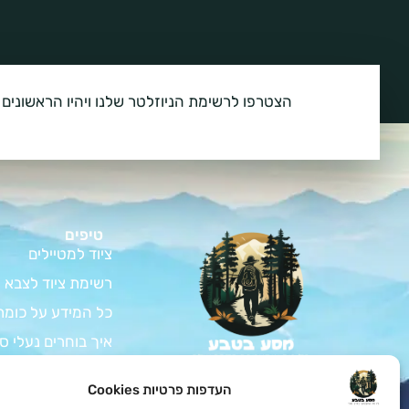
הצטרפו לרשימת הניוזלטר שלנו ויהיו הראשונים 
טיפים
ציוד למטיילים
רשימת ציוד לצבא
כל המידע על כומת
איך בוחרים נעלי ס
המדריך לרכישת צי
צאו למסע בלתי נשכח
העדפות פרטיות Cookies
בטבע עם כל הציוד לחיילים
ציוד למתגייס – ה