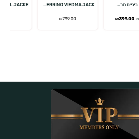
FERRINO VIEDMA JACK...
FERRINO TOBOL JACKE...
מע
₪
389.00
₪
799.00