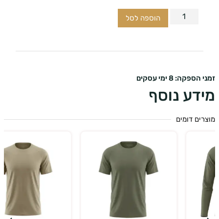
הוספה לסל
ספקה: 8 ימי עסקים
דע נוסף
ים דומים