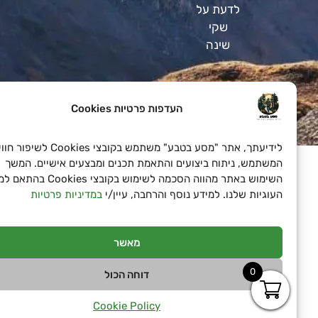
לדעת על
שקי
שינה
העדפות פרטיות Cookies
SeoN פתרונות פרסום בדיגיטל לעסקים
לידיעתך, אתר "מסע בטבע" משתמש בקובצי Cookies לשיפור חוויית
המשתמש, ניתוח ביצועים והתאמת תכנים ומבצעים אישיים. המשך
השימוש באתר מהווה הסכמה לשימוש בקובצי Cookies בהתאם למד
העוגיות שלנו. למידע נוסף והרחבה, עיין/י
במדיניות פרטיות
מאשר
0
דוחה הכול
Cookie Policy