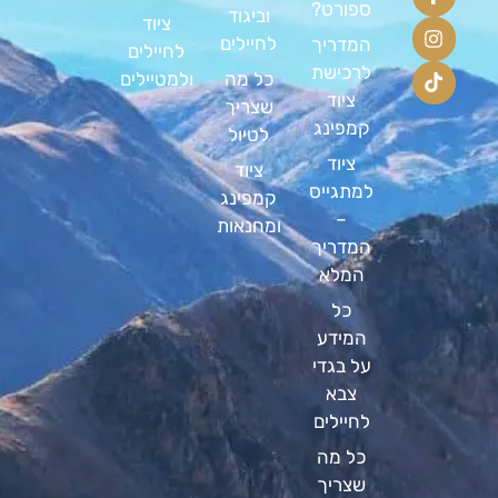
ספורט?
וביגוד
ציוד
לחיילים
המדריך
לחיילים
לרכישת
כל מה
ולמטיילים
ציוד
שצריך
קמפינג
לטיול
ציוד
ציוד
למתגייס
קמפינג
–
ומחנאות
המדריך
המלא
כל
המידע
על בגדי
צבא
לחיילים
כל מה
שצריך