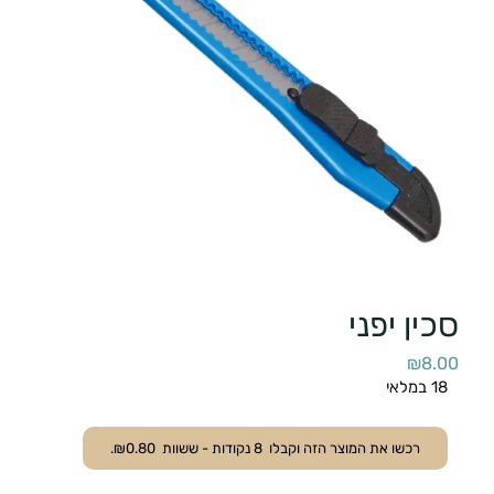
סכין יפני
₪
8.00
18 במלאי
רכשו את המוצר הזה וקבלו
8
נקודות - ששוות
0.80
₪
.