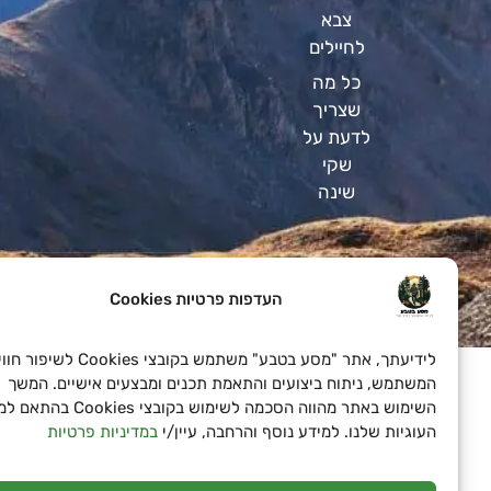
צבא
לחיילים
כל מה
שצריך
לדעת על
שקי
שינה
העדפות פרטיות Cookies
SeoN פתרונות פרסום בדיגיטל לעסקים
לידיעתך, אתר "מסע בטבע" משתמש בקובצי Cookies לשיפור חוויית
המשתמש, ניתוח ביצועים והתאמת תכנים ומבצעים אישיים. המשך
השימוש באתר מהווה הסכמה לשימוש בקובצי Cookies בהתאם למד
העוגיות שלנו. למידע נוסף והרחבה, עיין/י
במדיניות פרטיות