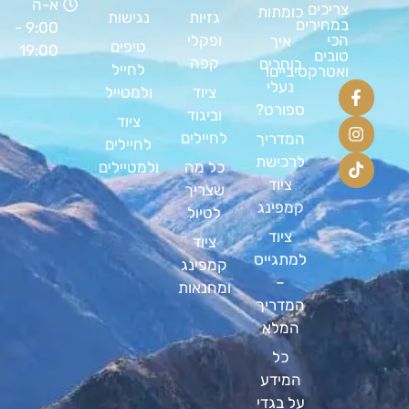
א-ה
צריכים
כומתות
גזיות
נגישות
במחירים
9:00 -
ופקלי
הכי
איך
טיפים
19:00
טובים
קפה
בוחרים
לחייל
ואטרקטיביים!
נעלי
ציוד
ולמטייל
ספורט?
וביגוד
ציוד
לחיילים
המדריך
לחיילים
לרכישת
כל מה
ולמטיילים
ציוד
שצריך
קמפינג
לטיול
ציוד
ציוד
למתגייס
קמפינג
–
ומחנאות
המדריך
המלא
כל
המידע
על בגדי