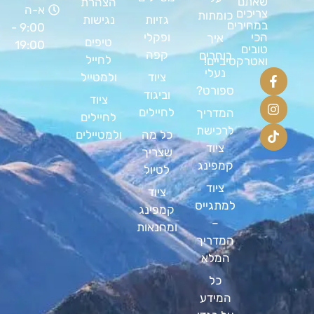
שאתם
הצהרת
א-ה
צריכים
כומתות
גזיות
נגישות
במחירים
9:00 -
ופקלי
הכי
איך
טיפים
19:00
טובים
קפה
בוחרים
לחייל
ואטרקטיביים!
נעלי
ציוד
ולמטייל
ספורט?
וביגוד
ציוד
לחיילים
המדריך
לחיילים
לרכישת
כל מה
ולמטיילים
ציוד
שצריך
קמפינג
לטיול
ציוד
ציוד
למתגייס
קמפינג
–
ומחנאות
המדריך
המלא
כל
המידע