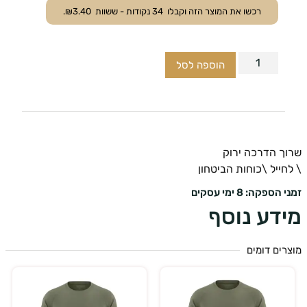
רכשו את המוצר הזה וקבלו
34
נקודות - ששוות
3.40
₪
.
הוספה לסל
ך הדרכה ירוק
ייל \כוחות הביטחון
ספקה: 8 ימי עסקים
דע נוסף
ים דומים