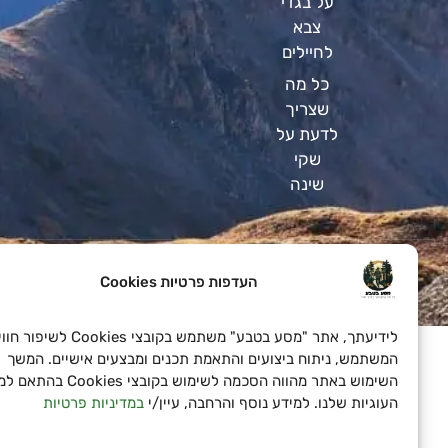
על בגדי
צבא
לחיילים
כל מה
שצריך
לדעת על
שקי
שינה
העדפות פרטיות Cookies
SeoN פתרונות פרסום בדיגיטל לעסקים
לידיעתך, אתר "מסע בטבע" משתמש בקובצי Cookies לשיפור חוויית
המשתמש, ניתוח ביצועים והתאמת תכנים ומבצעים אישיים. המשך
השימוש באתר מהווה הסכמה לשימוש בקובצי Cookies בהתאם למד
העוגיות שלנו. למידע נוסף והרחבה, עיין/י
במדיניות פרטיות