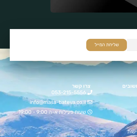
שליחת המייל
שובים
צרו קשר
053-215-5556
info@masa-bateva.co.il
שעות פעילות א-ה 9:00 - 19:00
שות