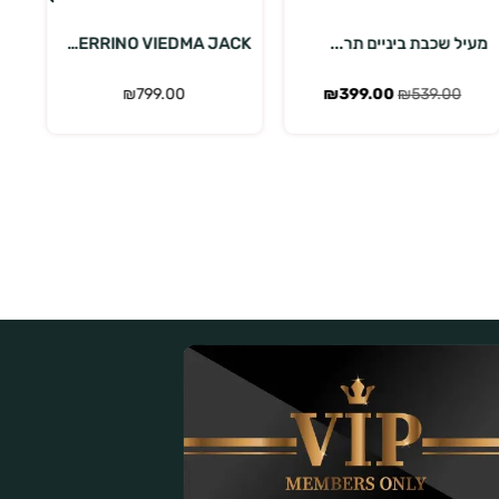
FERRINO VIEDMA JACK...
FERRINO TOBOL JACKE...
מע
₪
389.00
₪
799.00