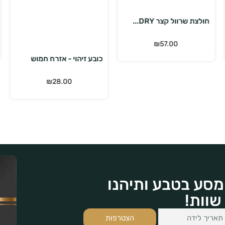
הוספה לסל
מעיל שכבת ביניים תר...
₪
399.00
₪
539.00
כובע זיהוי - אזרח חמוש
₪
28.00
מסע בטבע ותיהנו
שוות!
הצטרפות