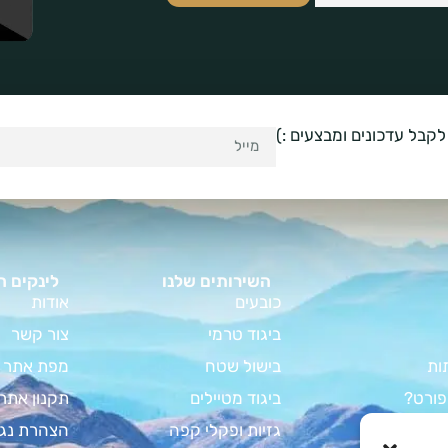
לקבל עדכונים ומבצעים :)
השירותים שלנו
לינקים ח
כובעים
אודות
ביגוד טרמי
צור קשר
ות
בישול שטח
מפת אתר
פורט?
ביגוד מטיילים
תקנון אתר
וד קמפינג
גזיות ופקלי קפה
הצהרת נגי