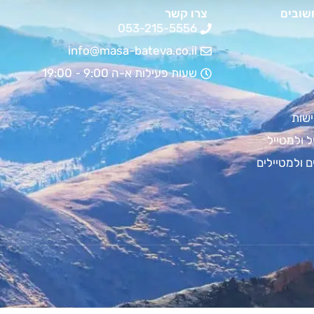
שובים
צרו קשר
053-215-5556
info@masa-bateva.co.il
שעות פעילות א-ה 9:00 - 19:00
שות
ל ולמטייל
ם ולמטיילים