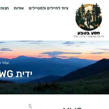
ציוד לחיילים ולמטיילים
אודות
חנות
עמוד ה
ידית MWG – באטמן לבית מחסנית M16/M4