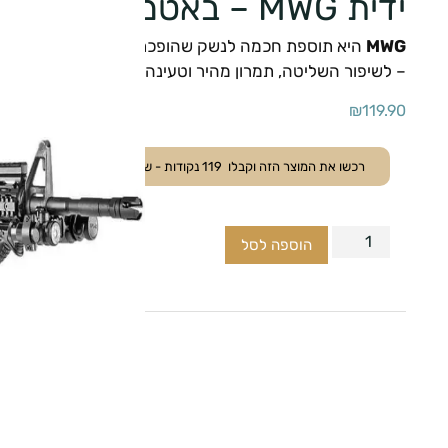
ידית MWG – באטמן לבית מחסנית M16/M4
MWG
היא תוספת חכמה לנשק שהופכת את בית המחסנית לידי
– לשיפור השליטה, תמרון מהיר וטעינה יעילה יותר.
₪
119.90
רכשו את המוצר הזה וקבלו
119
נקודות - ששוות
11.90
₪
.
הוספה לסל