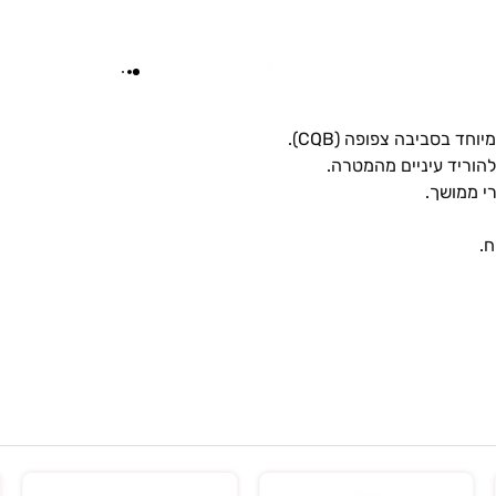
ד בסביבה צפופה (CQB).
הוריד עיניים מהמטרה.
י ממושך.
ח.