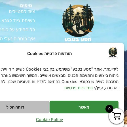
טיפים
ציוד למטיילים
רשימת ציוד לצבא
כל המידע על כומת
איך בוחרים נעלי ס
המדריך לרכישת צי
צאו למסע בלתי נשכח
העדפות פרטיות Cookies
בטבע עם כל הציוד לחיילים
ציוד למתגייס – ה
ולמטיילים שאתם צריכים
במחירים הכי טובים
כל המידע על בגדי 
לידיעתך, אתר "מסע בטבע" משתמש בקובצי es
ואטרקטיביים!
כל מה שצריך לדעת
ניתוח ביצועים והתאמת תכנים ומבצעים אישיים. המשך השימוש באתר 
הסכמה לשימוש בקובצי Cookies בהתאם למדיניות העוגיות שלנו
והרחבה, עיין/י
במדיניות פרטיות
מאשר
דוחה הכול
0
Cookie Policy