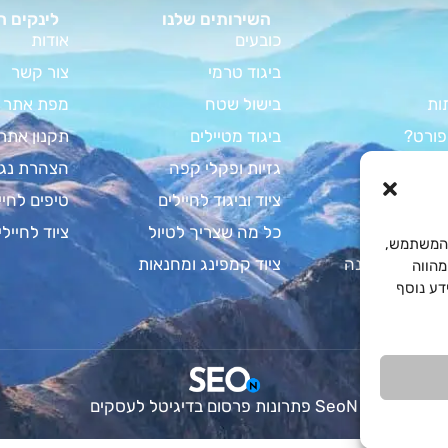
השירותים שלנו
לינקים ח
כובעים
אודות
ביגוד טרמי
צור קשר
ות
בישול שטח
מפת אתר
פורט?
ביגוד מטיילים
תקנון אתר
וד קמפינג
גזיות ופקלי קפה
הצהרת נגי
מדריך המלא
ציוד וביגוד לחיילים
טיפים לחיי
צבא לחיילים
כל מה שצריך לטיול
ציוד לחיילי
Cooki לשיפור חוויית המשתמש,
 על שקי שינה
ציוד קמפינג ומחנאות
מהווה
. למידע נוסף
SeoN פתרונות פרסום בדיגיטל לעסקים