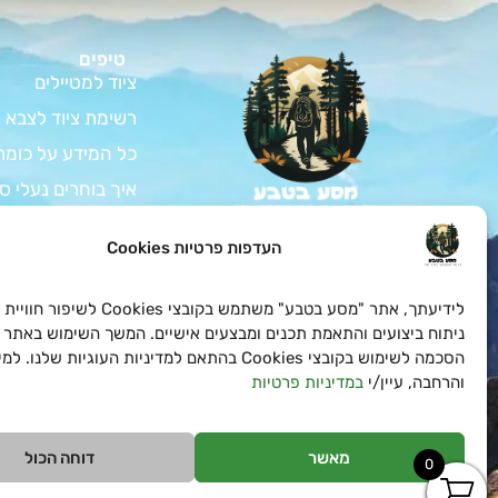
טיפים
ציוד למטיילים
רשימת ציוד לצבא
כל המידע על כומת
איך בוחרים נעלי ס
המדריך לרכישת צי
צאו למסע בלתי נשכח
העדפות פרטיות Cookies
בטבע עם כל הציוד לחיילים
ציוד למתגייס – ה
ולמטיילים שאתם צריכים
במחירים הכי טובים
כל המידע על בגדי 
לידיעתך, אתר "מסע בטבע" משתמש בקובצי es
ואטרקטיביים!
כל מה שצריך לדעת
ניתוח ביצועים והתאמת תכנים ומבצעים אישיים. המשך השימוש באתר 
הסכמה לשימוש בקובצי Cookies בהתאם למדיניות העוגיות שלנו
והרחבה, עיין/י
במדיניות פרטיות
מאשר
דוחה הכול
0