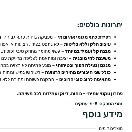
יתרונות בולטים:
רפידת כתף מגומי ארגונומי
– מעניקה נוחות כתף גבוהה, ת
עיצוב חלק וללא בליטות
– לא נתפס בציוד, רצועות או אפוד
מבנה קל ועמיד במיוחד
– עשוי מחומר מחוזק סיבי זכוכית, 
משענת לחי מובנית
– יציבה ומותאמת לצליפה מדויקת עם א
מנגנון נעילה הפוך ובטיחותי
– מונע פתיחה לא רצויה במהל
כולל שני חיבורים מהירים לרצועה
– לשימוש גמיש ונוחות מ
מתאימה לרוב סוגי הרובים
– התקנה פשוטה ומהירה ללא צור
פתרון טקטי אמיתי – נוחות, דיוק ועמידות לכל משימה.
זמני הספקה: 8 ימי עסקים
מידע נוסף
מוצרים דומים