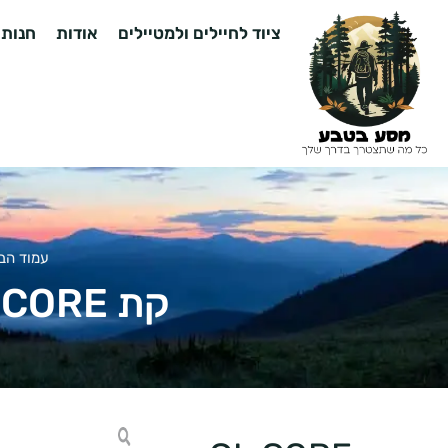
ציוד לחיילים ולמטיילים
אודות
חנות
עמוד הב
קת GL CORE – קת טקטית חזקה, מדויקת ונוחה