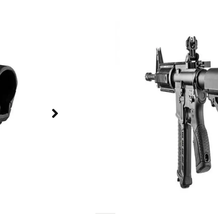
טית חזקה, מדויקת
שלך.