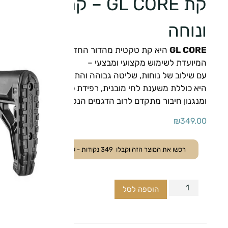
קת GL CORE – קת טק
ונוחה
GL CORE
היא קת טקטית מהדור החדש,
המיועדת לשימוש מקצועי ומבצעי –
עם שילוב של נוחות, שליטה גבוהה והתאמה מושלמת לרובה 
היא כוללת משענת לחי מובנית, רפידת כתף מגומי ארגונומי,
ומנגנון חיבור מתקדם לרוב הדגמים הנפוצים.
₪
349.00
רכשו את המוצר הזה וקבלו
349
נקודות - ששוות
34.90
₪
.
הוספה לסל