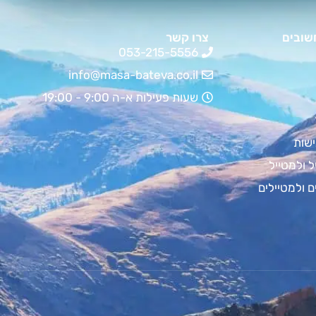
שובים
צרו קשר
053-215-5556
info@masa-bateva.co.il
שעות פעילות א-ה 9:00 - 19:00
שות
ל ולמטייל
ם ולמטיילים