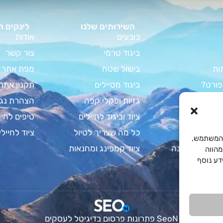
השירותים שלנו
לינקים ח
כובעים
אודות
ביגוד טרמי
צור קשר
ות
בישול שטח
מפת אתר
פורט?
ביגוד מטיילים
תקנון אתר
וד קמפינג
גזיות ופקלי קפה
הצהרת נגי
מדריך המלא
ציוד וביגוד לחיילים
טיפים לחיי
צבא לחיילים
כל מה שצריך לטיול
ציוד לחיילי
Cooki לשיפור חוויית המשתמש,
 על שקי שינה
ציוד קמפינג ומחנאות
מהווה
. למידע נוסף
SeoN פתרונות פרסום בדיגיטל לעסקים