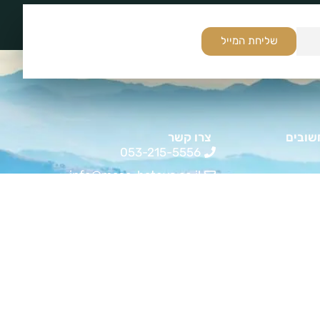
שליחת המייל
שובים
צרו קשר
053-215-5556
info@masa-bateva.co.il
שעות פעילות א-ה 9:00 - 19:00
שות
ל ולמטייל
ם ולמטיילים