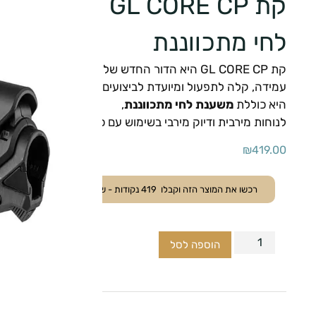
קת GL CORE CP 
לחי מתכווננת
קת GL CORE CP היא הדור החדש של קתות טקטיות –
עמידה, קלה לתפעול ומיועדת לביצועים גבוהים בכל תנאי שטח
היא כוללת
משענת לחי מתכווננת
,
לנוחות מירבית ודיוק מירבי בשימוש עם כוונות ואופטיקה מתקד
₪
419.00
רכשו את המוצר הזה וקבלו
419
נקודות - ששוות
41.90
₪
.
הוספה לסל