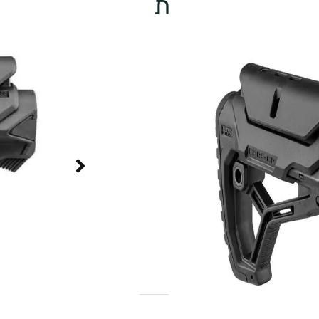
– קת מתקדמת עם משענת
.
מות.