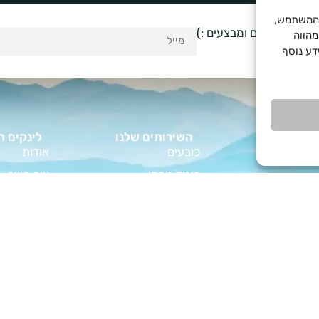
Cooki לשיפור חוויית המשתמש,
לקבל עדכונים ומבצעים :)
מהווה
. למידע נוסף
השירותים שלנו
לינקים ח
כובעים
אודות
ביגוד טרמי
צור קשר
ות
בישול שטח
מפת אתר
פורט?
ביגוד מטיילים
תקנון אתר
וד קמפינג
גזיות ופקלי קפה
הצהרת נגי
מדריך המלא
ציוד וביגוד לחיילים
טיפים לחיי
צבא לחיילים
כל מה שצריך לטיול
ציוד לחיילי
 על שקי שינה
ציוד קמפינג ומחנאות