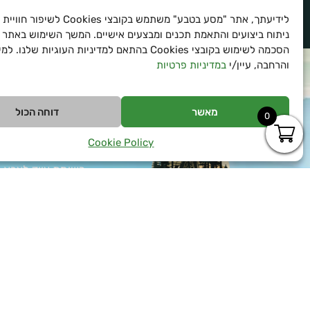
לידיעתך, אתר "מסע בטבע" משתמש בקובצי es
הצטרפו לרשימת הניוזלטר שלנו ויהיו הראשונים 
ניתוח ביצועים והתאמת תכנים ומבצעים אישיים. המשך השימוש באתר 
הסכמה לשימוש בקובצי Cookies בהתאם למדיניות העוגיות שלנו
והרחבה, עיין/י
במדיניות פרטיות
מאשר
דוחה הכול
0
טיפים
Cookie Policy
ציוד למטיילים
רשימת ציוד לצבא
כל המידע על כומת
איך בוחרים נעלי ס
המדריך לרכישת צי
צאו למסע בלתי נשכח
בטבע עם כל הציוד לחיילים
ציוד למתגייס – ה
ולמטיילים שאתם צריכים
במחירים הכי טובים
כל המידע על בגדי 
ואטרקטיביים!
כל מה שצריך לדעת