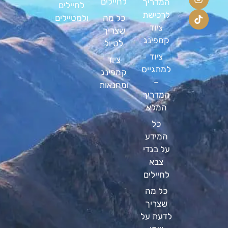
לחיילים
המדריך
לחיילים
לרכישת
כל מה
ולמטיילים
ציוד
שצריך
קמפינג
לטיול
ציוד
ציוד
למתגייס
קמפינג
–
ומחנאות
המדריך
המלא
כל
המידע
על בגדי
צבא
לחיילים
כל מה
שצריך
לדעת על