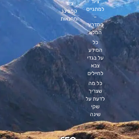
ציוד
ציוד
למתגייס
קמפינג
–
ומחנאות
המדריך
המלא
כל
המידע
על בגדי
צבא
לחיילים
כל מה
שצריך
לדעת על
שקי
שינה