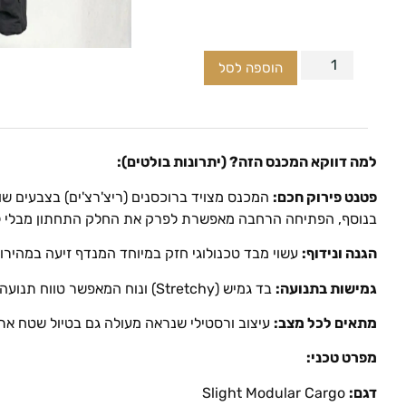
הוספה לסל
למה דווקא המכנס הזה? (יתרונות בולטים):
פטנט פירוק חכם:
המכנס מצויד ברוכסנים (ריצ'רצ'ים) בצבעים ש
בנוסף, הפתיחה הרחבה מאפשרת לפרק את החלק התחתון מבלי לח
הגנה ונידוף:
עשוי מבד טכנולוגי חזק במיוחד המנדף זיעה במהירות ושומר עליכם יבשים.
גמישות בתנועה:
בד גמיש (Stretchy) ונוח המאפשר טווח תנועה מלא בטיפוס, הליכה או ישיבה לקפה.
מתאים לכל מצב:
עיצוב ורסטילי שנראה מעולה גם בטיול שטח אתגר
מפרט טכני:
דגם:
Slight Modular Cargo