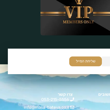
שליחת המייל
שובים
צרו קשר
053-215-5556
info@masa-bateva.co.il