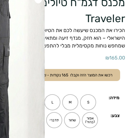
Traveler
הישראלי – הוא חזק, מנדף זיעה ומתאים את עצמו לתנאי השט
שמחפש נוחות מקסימלית מבלי להתפשר על עמידות.
₪
165.00
רכשו את המוצר הזה וקבלו
165
נקודות - ששוות
16.50
₪
.
מידה:
XXL
XL
L
M
S
צבע:
אפור
אפור
שחור
מדברי
(בהיר)
(ככה)