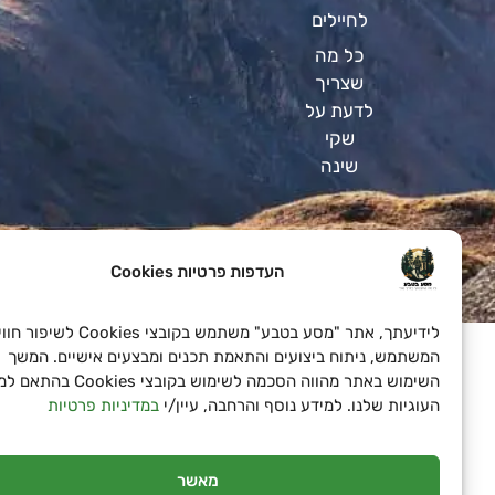
לחיילים
כל מה
שצריך
לדעת על
שקי
שינה
העדפות פרטיות Cookies
SeoN פתרונות פרסום בדיגיטל לעסקים
לידיעתך, אתר "מסע בטבע" משתמש בקובצי Cookies לשיפור חוויית
המשתמש, ניתוח ביצועים והתאמת תכנים ומבצעים אישיים. המשך
השימוש באתר מהווה הסכמה לשימוש בקובצי Cookies בהתאם למד
העוגיות שלנו. למידע נוסף והרחבה, עיין/י
במדיניות פרטיות
מאשר