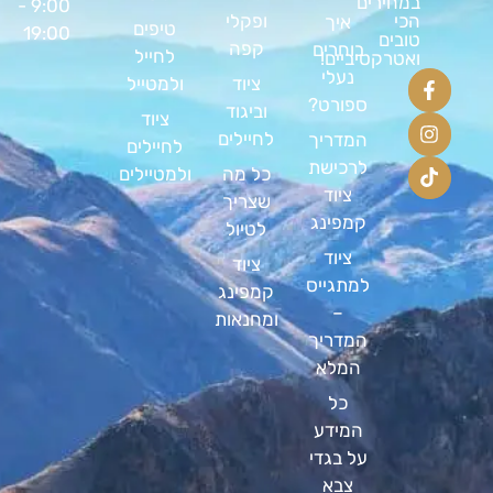
במחירים
9:00 -
ופקלי
הכי
איך
טיפים
19:00
טובים
קפה
בוחרים
לחייל
ואטרקטיביים!
נעלי
ציוד
ולמטייל
ספורט?
וביגוד
ציוד
לחיילים
המדריך
לחיילים
לרכישת
כל מה
ולמטיילים
ציוד
שצריך
קמפינג
לטיול
ציוד
ציוד
למתגייס
קמפינג
–
ומחנאות
המדריך
המלא
כל
המידע
על בגדי
צבא