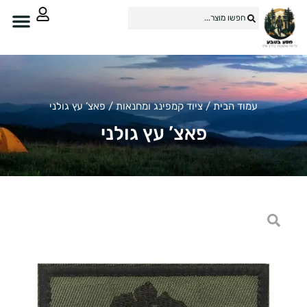
עמוד הבית
/
ציוד קמפינג ומחנאות
/ פאצ’ עץ גולני
פאצ’ עץ גולני