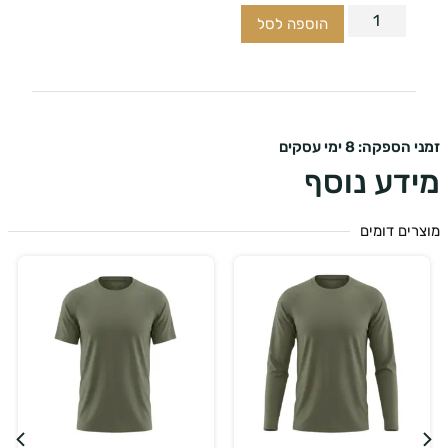
הוספה לסל
ספקה: 8 ימי עסקים
דע נוסף
ים דומים