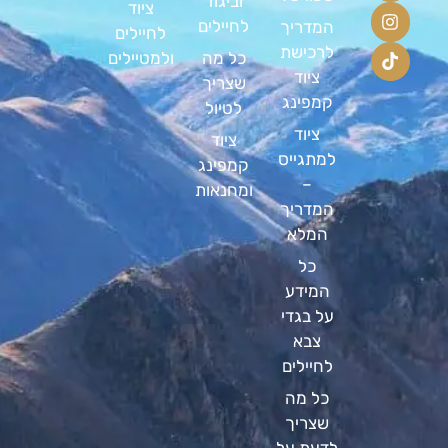
וביגוד
ציוד
לחיילים
המדריך
לחיילים
לרכישת
כל מה
ולמטיילים
ציוד
שצריך
קמפינג
לטיול
ציוד
ציוד
למתגייס
קמפינג
–
ומחנאות
המדריך
המלא
כל
המידע
על בגדי
צבא
לחיילים
כל מה
שצריך
לדעת על