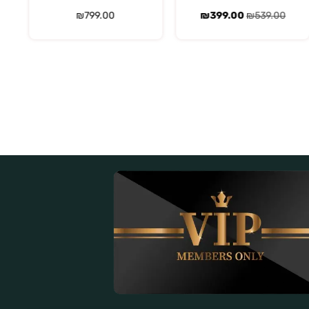
₪
799.00
₪
399.00
₪
539.00