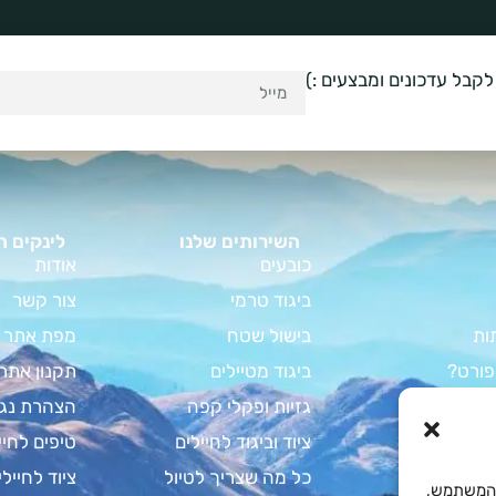
לקבל עדכונים ומבצעים :)
השירותים שלנו
לינקים ח
כובעים
אודות
ביגוד טרמי
צור קשר
ות
בישול שטח
מפת אתר
פורט?
ביגוד מטיילים
תקנון אתר
וד קמפינג
גזיות ופקלי קפה
הצהרת נגי
מדריך המלא
ציוד וביגוד לחיילים
טיפים לחיי
צבא לחיילים
כל מה שצריך לטיול
ציוד לחיילי
Cooki לשיפור חוויית המשתמש,