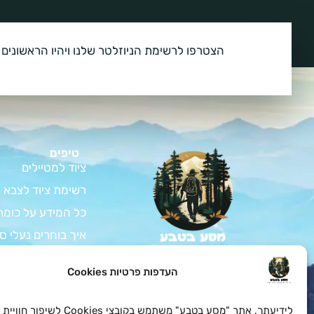
הצטרפו לרשימת הניוזלטר שלנו ויהיו הראשונים 
טיפים
ציוד למטיילים
רשימת ציוד לצבא
כל המידע על כומת
איך בוחרים נעלי ס
המדריך לרכישת צי
צאו למסע בלתי נשכח
העדפות פרטיות Cookies
בטבע עם כל הציוד לחיילים
ציוד למתגייס – ה
ולמטיילים שאתם צריכים
במחירים הכי טובים
כל המידע על בגדי 
לידיעתך, אתר "מסע בטבע" משתמש בקובצי es