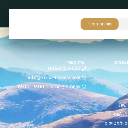
שליחת המייל
שובים
צרו קשר
053-215-5556
info@masa-bateva.co.il
שעות פעילות א-ה 9:00 - 19:00
שות
ל ולמטייל
ם ולמטיילים