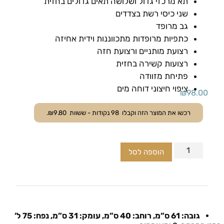
תא מרכזי גדול ושלושה תאים גדולים בחזית
שני כיסי רשת בצדדים
גב מרופד
כתפיות מרופדות מתכווננות וידית אחיזה
רצועת מותניים ורצועת חזה
רצועות קשירה בחזית
פתיחת מזוודה
ציפוי חיצוני דוחה מים
₪
98.00
רכשו את המוצר הזה וקבלו
98
נקודות - ששוות
9.80
₪
.
הוספה לסל
גובה: 61 ס”מ, רוחב: 40 ס”מ, עומק: 31 ס”מ, נפח: 75 ל’