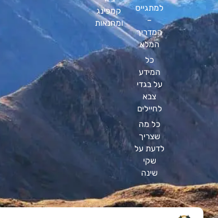
למתגייס
קמפינג
–
ומחנאות
המדריך
המלא
כל
המידע
על בגדי
צבא
לחיילים
כל מה
שצריך
לדעת על
שקי
שינה